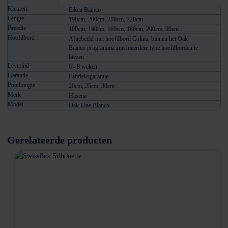
Kleuren
Eiken Bianco
Lengte
190cm, 200cm, 210cm, 220cm
Breedte
100cm, 140cm, 160cm, 180cm, 200cm, 90cm
Hoofdbord
Afgebeeld met hoofdbord Colina, binnen het Oak
Bianco programma zijn meerdere type hoofdborden te
kiezen
Levertijd
6 - 8 weken
Garantie
Fabrieksgarantie
Poothoogte
20cm, 25cm, 30cm
Merk
Hasena
Model
Oak Line Bianco
Gerelateerde producten