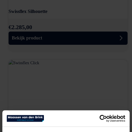
Swissflex Silhouette
€
2.285,00
Bekijk product
Swissflex Click
€
1.055,00