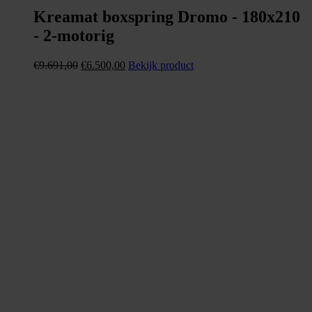
Kreamat boxspring Dromo - 180x210
- 2-motorig
Oorspronkelijke
Huidige
€
9.691,00
€
6.500,00
Bekijk product
prijs
prijs
was:
is:
€9.691,00.
€6.500,00.