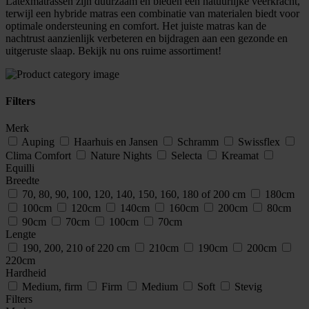
Latexmatrassen zijn duurzaam en bieden een natuurlijke veerkracht,
terwijl een hybride matras een combinatie van materialen biedt voor
optimale ondersteuning en comfort. Het juiste matras kan de
nachtrust aanzienlijk verbeteren en bijdragen aan een gezonde en
uitgeruste slaap. Bekijk nu ons ruime assortiment!
Filters
Merk
Auping
Haarhuis en Jansen
Schramm
Swissflex
Clima Comfort
Nature Nights
Selecta
Kreamat
Equilli
Breedte
70, 80, 90, 100, 120, 140, 150, 160, 180 of 200 cm
180cm
100cm
120cm
140cm
160cm
200cm
80cm
90cm
70cm
100cm
70cm
Lengte
190, 200, 210 of 220 cm
210cm
190cm
200cm
220cm
Hardheid
Medium, firm
Firm
Medium
Soft
Stevig
Filters