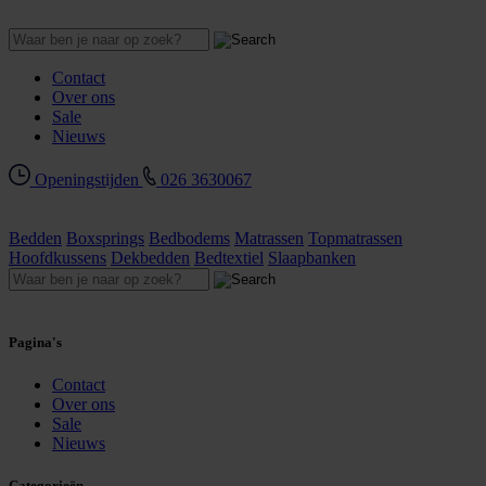
Contact
Over ons
Sale
Nieuws
Openingstijden
026 3630067
Bedden
Boxsprings
Bedbodems
Matrassen
Topmatrassen
Hoofdkussens
Dekbedden
Bedtextiel
Slaapbanken
Pagina's
Contact
Over ons
Sale
Nieuws
Categorieën