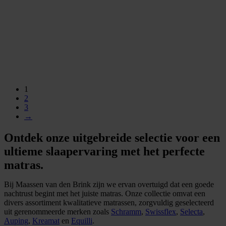
1
2
3
→
Ontdek onze uitgebreide selectie voor een
ultieme slaapervaring met het perfecte
matras.
Bij Maassen van den Brink zijn we ervan overtuigd dat een goede
nachtrust begint met het juiste matras. Onze collectie omvat een
divers assortiment kwalitatieve matrassen, zorgvuldig geselecteerd
uit gerenommeerde merken zoals
Schramm
,
Swissflex
,
Selecta
,
Auping
,
Kreamat
en
Equilli
.