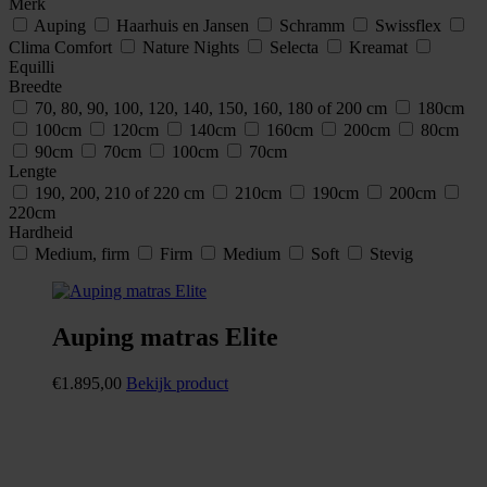
Merk
Auping
Haarhuis en Jansen
Schramm
Swissflex
Clima Comfort
Nature Nights
Selecta
Kreamat
Equilli
Breedte
70, 80, 90, 100, 120, 140, 150, 160, 180 of 200 cm
180cm
100cm
120cm
140cm
160cm
200cm
80cm
90cm
70cm
100cm
70cm
Lengte
190, 200, 210 of 220 cm
210cm
190cm
200cm
220cm
Hardheid
Medium, firm
Firm
Medium
Soft
Stevig
Auping matras Elite
€
1.895,00
Bekijk product