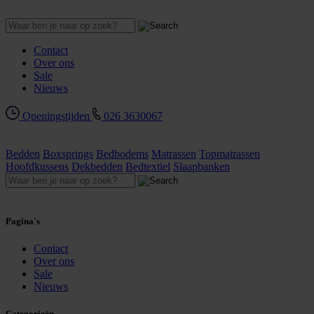
Contact
Over ons
Sale
Nieuws
Openingstijden
026 3630067
Bedden
Boxsprings
Bedbodems
Matrassen
Topmatrassen
Hoofdkussens
Dekbedden
Bedtextiel
Slaapbanken
Pagina's
Contact
Over ons
Sale
Nieuws
Categorieën