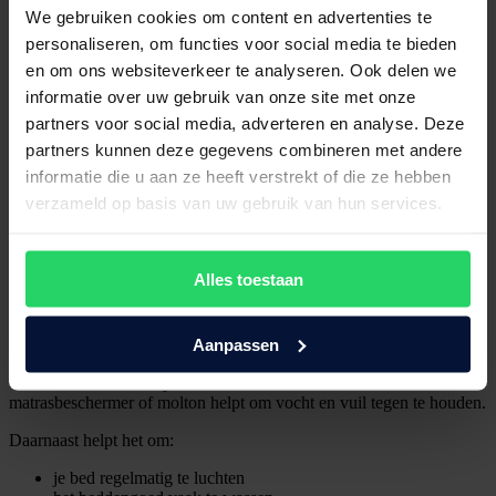
We gebruiken cookies om content en advertenties te
personaliseren, om functies voor social media te bieden
Wat moet je juist niet doen?
en om ons websiteverkeer te analyseren. Ook delen we
informatie over uw gebruik van onze site met onze
Bij het schoonmaken van een matras worden vaak fouten gemaakt
partners voor social media, adverteren en analyse. Deze
die het probleem juist erger maken.
partners kunnen deze gegevens combineren met andere
Voorkom daarom:
informatie die u aan ze heeft verstrekt of die ze hebben
hard schrobben
verzameld op basis van uw gebruik van hun services.
grote hoeveelheden water gebruiken
agressieve schoonmaakmiddelen gebruiken
het matras direct weer afdekken terwijl het nog vochtig is
Alles toestaan
Hoe voorkom je vlekken in een matras?
Aanpassen
Voorkomen is natuurlijk beter dan schoonmaken. Een
matrasbeschermer of molton helpt om vocht en vuil tegen te houden.
Daarnaast helpt het om:
je bed regelmatig te luchten