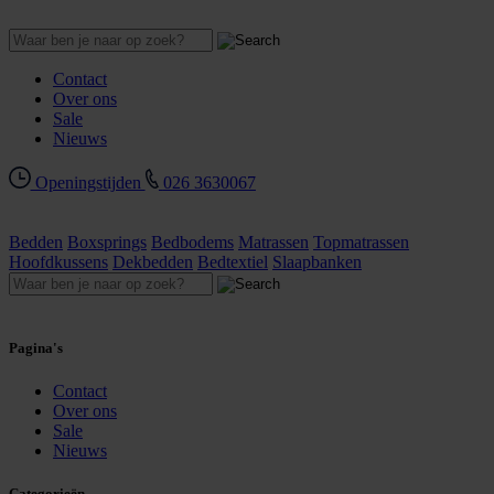
Contact
Over ons
Sale
Nieuws
Openingstijden
026 3630067
Bedden
Boxsprings
Bedbodems
Matrassen
Topmatrassen
Hoofdkussens
Dekbedden
Bedtextiel
Slaapbanken
Pagina's
Contact
Over ons
Sale
Nieuws
Categorieën