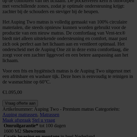
op de contouren van het lichaam. De pocketveren kern is ontworpen
met verschillende zones, zodat je optimale ondersteuning krijgt:
zachter bij de schouders en steviger bij de heupen.
Het Auping Two matras is volledig gemaakt van 100% circulaire
materialen, die steeds opnieuw kunnen worden gebruikt voor de
productie van een nieuw matras. De comfortlaag van Vent-tex®
biedt niet alleen uitstekende ondersteuning en comfort, maar past
zich ook perfect aan het lichaam aan en ventileert optimaal. Het
onderscheid met de Auping One zit in deze extra comfortlaag, die
zorgt voor een zachter liggevoel en een betere aanpassing aan het
lichaam.
Voor een fris en hygiënisch matras is de Auping Two uitgerust met
een afritsbare en wasbare tijk. Deze hoes is eenvoudig te reinigen in
de wasmachine op 60°C.
€
1.095,00
Auping
Vraag offerte aan
Two
Artikelnummer:
Auping Two - Premium matras
Categorieën:
-
Auping matrassen
,
Matrassen
Premium
Maak afspraak
Stel u vraag
matras
Omruilgarantie*
tot 100 dagen
aantal
1600 M2
Showroom
Gratis levering en montage
in heel Nederland