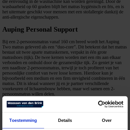
die eenvoudig in de wasmachine kan worden gereinigd. Door de
wasbaarheid op 60 graden blijft het matras hygiënisch en fris, en is
het uitermate geschikt voor mensen met een stofallergie dankzij de
anti-allergische eigenschappen.
Auping Personal Support
Bij een 2-persoonsmatras vanaf 160 cm breed wordt het Auping
Two matras geleverd als een “duo-core”. Dit betekent dat het matras
bestaat uit twee aparte matraskernen, verpakt in één grote
matrashoes (tijk). De twee kernen worden met een rits aan elkaar
verbonden en omhuld door de gezamenlijke tijk. Zo geniet je van
een naadloze 2-persoonsmatras, terwijl je toch profiteert van het
persoonlijke comfort van twee losse kernen. Hierdoor kun je
bijvoorbeeld een medium en een firm stevigheid combineren in één
matras. Dit is ideaal wanneer jij en je partner verschillende
voorkeuren of lichaamsbouw hebben, maar wel samen een 2-
persoonsmatras willen delen.
Bij een breedte tot 140 cm wordt het Auping Two matras geleverd
met één matraskern, beschikbaar in medium of firm stevigheid.
Toestemming
Details
Over