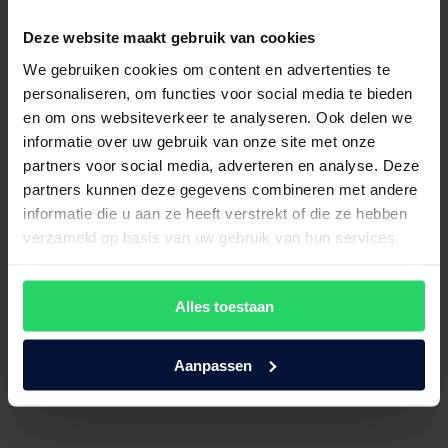
Ventilatie van het Auping Two Matras
Deze website maakt gebruik van cookies
Naast ondersteuning en comfort, speelt goede ventilatie een cruciale
rol in een fijne slaapervaring. Een goed geventileerd matras zorgt
We gebruiken cookies om content en advertenties te
voor een aangenaam slaapklimaat, wat essentieel is voor een betere
personaliseren, om functies voor social media te bieden
nachtrust. Bovendien draagt ventilatie bij aan een hygiënischere
en om ons websiteverkeer te analyseren. Ook delen we
slaapomgeving en verlengt het de levensduur van het matras.
informatie over uw gebruik van onze site met onze
De afritsbare en wasbare matrashoes van het Auping Two matras
partners voor social media, adverteren en analyse. Deze
biedt extra gemak. Deze hoes kan eenvoudig in de wasmachine
worden gereinigd op 60°C, waardoor het matras fris en hygiënisch
partners kunnen deze gegevens combineren met andere
blijft.
informatie die u aan ze heeft verstrekt of die ze hebben
verzameld op basis van uw gebruik van hun services.
Gerelateerde producten
Alles toestaan
Auping matras Elite
Aanpassen
€
1.895,00
Bekijk product