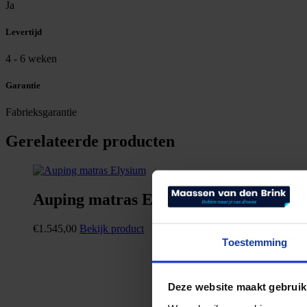
Ja
Levertijd
4 - 6 weken
Garantie
Fabrieksgarantie
Gerelateerde producten
Auping matras Elysium
€
1.545,00
Bekijk product
Toestemming
Deze website maakt gebruik