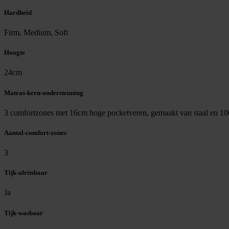
Hardheid
Firm, Medium, Soft
Hoogte
24cm
Matras-kern-ondersteuning
3 comfortzones met 16cm hoge pocketveren, gemaakt van staal en 10
Aantal-comfort-zones
3
Tijk-afritsbaar
Ja
Tijk-wasbaar