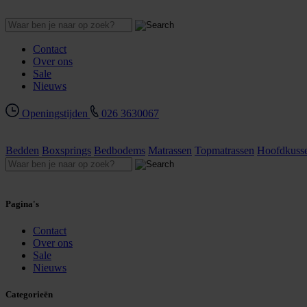
Contact
Over ons
Sale
Nieuws
Openingstijden
026 3630067
Bedden
Boxsprings
Bedbodems
Matrassen
Topmatrassen
Hoofdkuss
Pagina's
Contact
Over ons
Sale
Nieuws
Categorieën