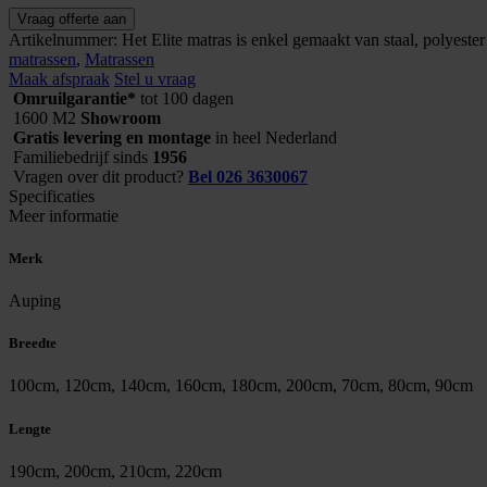
Auping
Vraag offerte aan
matras
Artikelnummer:
Het Elite matras is enkel gemaakt van staal, polyester
Elite
matrassen
,
Matrassen
aantal
Maak afspraak
Stel u vraag
Omruilgarantie*
tot 100 dagen
1600 M2
Showroom
Gratis levering en montage
in heel Nederland
Familiebedrijf sinds
1956
Vragen over dit product?
Bel 026 3630067
Specificaties
Meer informatie
Merk
Auping
Breedte
100cm, 120cm, 140cm, 160cm, 180cm, 200cm, 70cm, 80cm, 90cm
Lengte
190cm, 200cm, 210cm, 220cm