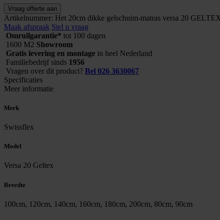
Swissflex
Vraag offerte aan
matras
Artikelnummer:
Het 20cm dikke gelschuim-matras versa 20 GELTEX® 
Versa
Maak afspraak
Stel u vraag
20
Omruilgarantie*
tot 100 dagen
Geltex
1600 M2
Showroom
aantal
Gratis levering en montage
in heel Nederland
Familiebedrijf sinds
1956
Vragen over dit product?
Bel 026 3630067
Specificaties
Meer informatie
Merk
Swissflex
Model
Versa 20 Geltex
Breedte
100cm, 120cm, 140cm, 160cm, 180cm, 200cm, 80cm, 90cm