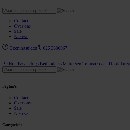
Contact
Over ons
Sale
Nieuws
Openingstijden
026 3630067
Bedden
Boxsprings
Bedbodems
Matrassen
Topmatrassen
Hoofdkuss
Pagina's
Contact
Over ons
Sale
Nieuws
Categorieën