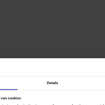
extra laag van GELTEX® de druk optimaal verlaagt en voor een zacht 
Details
 van cookies