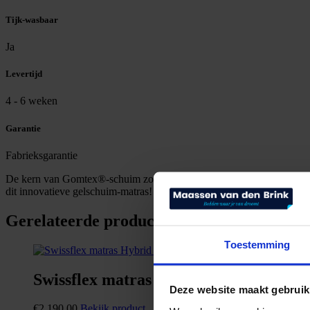
Tijk-wasbaar
Ja
Levertijd
4 - 6 weken
Garantie
Fabrieksgarantie
De kern van Gomtex®-schuim zorgt voor aangename steun, terwijl de 
dit innovatieve gelschuim-matras!
Gerelateerde producten
Toestemming
Swissflex matras Hybrid 26 Latex
Deze website maakt gebruik
€
2.190,00
Bekijk product