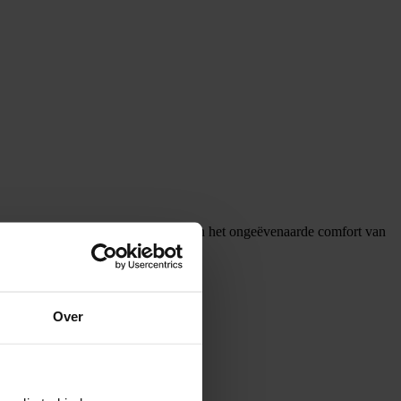
liggevoel zorgt. Overtuig uzelf van het ongeëvenaarde comfort van
Over