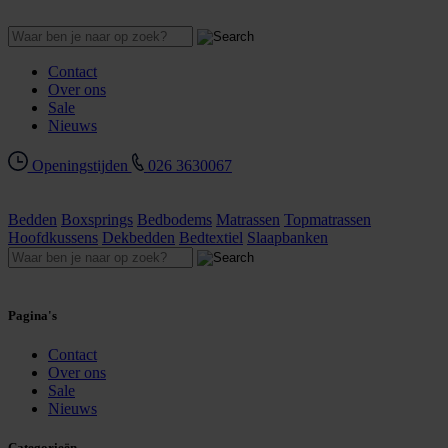
Contact
Over ons
Sale
Nieuws
Openingstijden
026 3630067
Bedden
Boxsprings
Bedbodems
Matrassen
Topmatrassen
Hoofdkussens
Dekbedden
Bedtextiel
Slaapbanken
Pagina's
Contact
Over ons
Sale
Nieuws
Categorieën