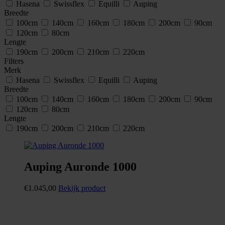
Hasena
Swissflex
Equilli
Auping
Breedte
100cm
140cm
160cm
180cm
200cm
90cm
120cm
80cm
Lengte
190cm
200cm
210cm
220cm
Filters
Merk
Hasena
Swissflex
Equilli
Auping
Breedte
100cm
140cm
160cm
180cm
200cm
90cm
120cm
80cm
Lengte
190cm
200cm
210cm
220cm
Auping Auronde 1000
€
1.045,00
Bekijk product