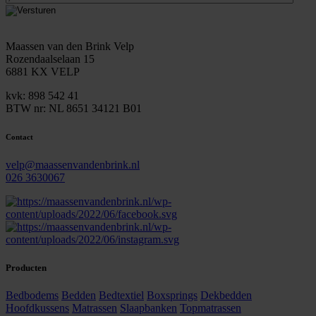
e-
mailadres
Maassen van den Brink Velp
Rozendaalselaan 15
6881 KX VELP
kvk: 898 542 41
BTW nr: NL 8651 34121 B01
Contact
velp@maassenvandenbrink.nl
026 3630067
Producten
Bedbodems
Bedden
Bedtextiel
Boxsprings
Dekbedden
Hoofdkussens
Matrassen
Slaapbanken
Topmatrassen