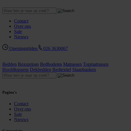
Contact
Over ons
Sale
Nieuws
Openingstijden
026 3630067
Bedden
Boxsprings
Bedbodems
Matrassen
Topmatrassen
Hoofdkussens
Dekbedden
Bedtextiel
Slaapbanken
Pagina's
Contact
Over ons
Sale
Nieuws
Categorieën