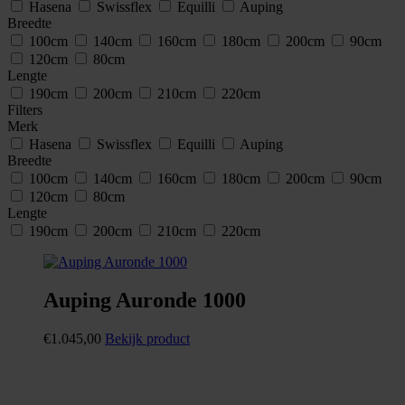
Hasena
Swissflex
Equilli
Auping
Breedte
100cm
140cm
160cm
180cm
200cm
90cm
120cm
80cm
Lengte
190cm
200cm
210cm
220cm
Filters
Merk
Hasena
Swissflex
Equilli
Auping
Breedte
100cm
140cm
160cm
180cm
200cm
90cm
120cm
80cm
Lengte
190cm
200cm
210cm
220cm
Auping Auronde 1000
€
1.045,00
Bekijk product