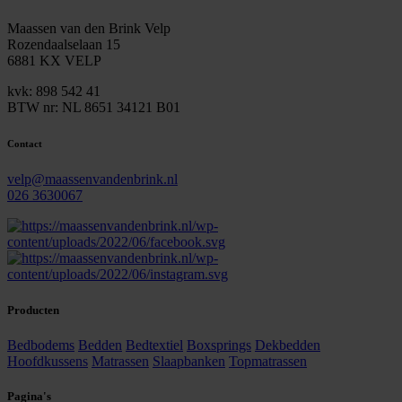
Maassen van den Brink Velp
Rozendaalselaan 15
6881 KX VELP
kvk: 898 542 41
BTW nr: NL 8651 34121 B01
Contact
velp@maassenvandenbrink.nl
026 3630067
Producten
Bedbodems
Bedden
Bedtextiel
Boxsprings
Dekbedden
Hoofdkussens
Matrassen
Slaapbanken
Topmatrassen
Pagina's