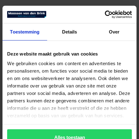
Hasena Oak Line Bianco Edda
Toestemming
Details
Over
€
2.152,00
Bekijk product
Deze website maakt gebruik van cookies
We gebruiken cookies om content en advertenties te
personaliseren, om functies voor social media te bieden
en om ons websiteverkeer te analyseren. Ook delen we
informatie over uw gebruik van onze site met onze
partners voor social media, adverteren en analyse. Deze
partners kunnen deze gegevens combineren met andere
informatie die u aan ze heeft verstrekt of die ze hebben
verzameld op basis van uw gebruik van hun services.
Alles toestaan