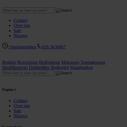
Contact
Over ons
Sale
Nieuws
Openingstijden
026 3630067
Bedden
Boxsprings
Bedbodems
Matrassen
Topmatrassen
Hoofdkussens
Dekbedden
Bedtextiel
Slaapbanken
Pagina's
Contact
Over ons
Sale
Nieuws
Categorieën