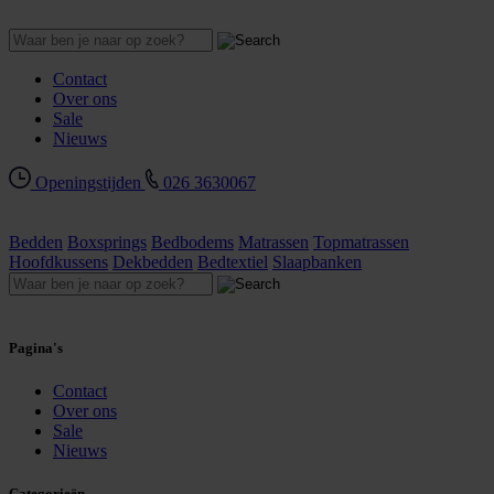
Contact
Over ons
Sale
Nieuws
Openingstijden
026 3630067
Bedden
Boxsprings
Bedbodems
Matrassen
Topmatrassen
Hoofdkussens
Dekbedden
Bedtextiel
Slaapbanken
Pagina's
Contact
Over ons
Sale
Nieuws
Categorieën