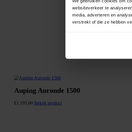
We gebruiken cookies om cont
websiteverkeer te analyseren
media, adverteren en analys
verstrekt of die ze hebben v
Auping Auronde 1500
€
1.195,00
Bekijk product