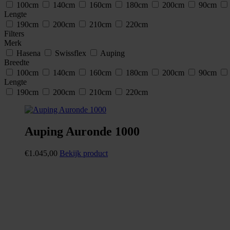
100cm
140cm
160cm
180cm
200cm
90cm
Lengte
190cm
200cm
210cm
220cm
Filters
Merk
Hasena
Swissflex
Auping
Breedte
100cm
140cm
160cm
180cm
200cm
90cm
Lengte
190cm
200cm
210cm
220cm
Auping Auronde 1000
€
1.045,00
Bekijk product