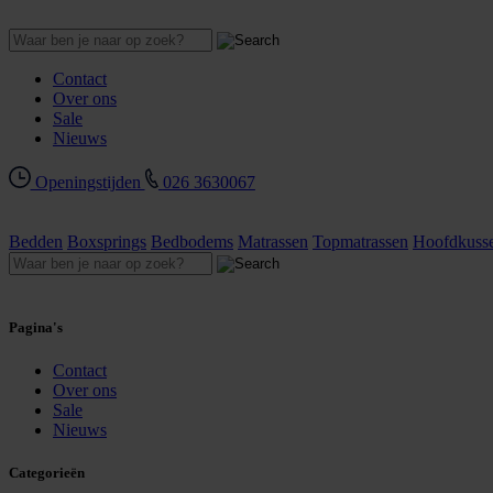
Contact
Over ons
Sale
Nieuws
Openingstijden
026 3630067
Bedden
Boxsprings
Bedbodems
Matrassen
Topmatrassen
Hoofdkuss
Pagina's
Contact
Over ons
Sale
Nieuws
Categorieën