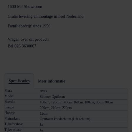
1600 M2
Showroom
Gratis levering en montage
in heel Nederland
Familiebedrijf sinds
1956
Vragen over dit product?
Bel 026 3630067
Specificaties
Meer informatie
Merk
Avek
Model
Simmer Optifoam
Breedte
100cm, 120cm, 140cm, 160cm, 180cm, 80cm, 90cm
Lengte
200cm, 210cm, 220cm
Hoogte
12cm
Matraskern
Optifoam koudschuim (HR schuim)
Tijkafritsbaar
Ja
Tijkwasbaar
Ja