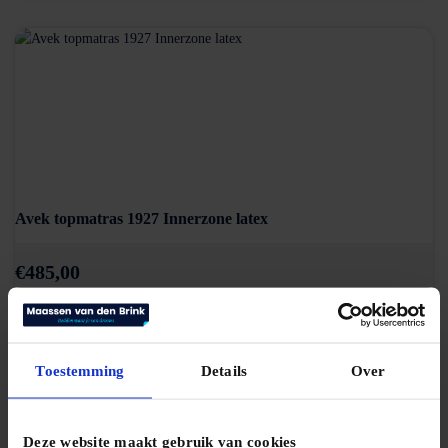
Avek topmatras 1927 Innerzone latex
€
485,00
Bekijk product
Toestemming
Details
Over
Deze website maakt gebruik van cookies