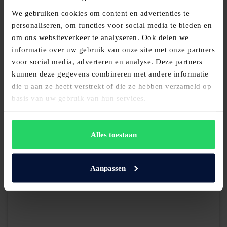
We gebruiken cookies om content en advertenties te
personaliseren, om functies voor social media te bieden en
om ons websiteverkeer te analyseren. Ook delen we
informatie over uw gebruik van onze site met onze partners
voor social media, adverteren en analyse. Deze partners
Auping topmatras Kiruna Paardenhaar
kunnen deze gegevens combineren met andere informatie
die u aan ze heeft verstrekt of die ze hebben verzameld op
€
1.145,00
basis van uw gebruik van hun services.
Bekijk product
Alles toestaan
Aanpassen