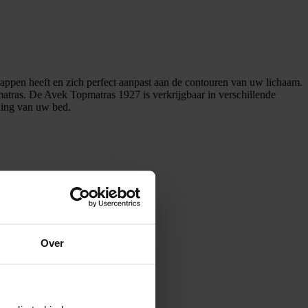
happen heeft en zich perfect aanpast aan de contouren van uw lichaam.
matras. De Avek Topmatras 1927 is verkrijgbaar in verschillende
ning van uw bed.
Over