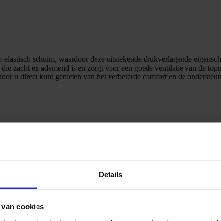
co-elastisch schuim, waardoor deze uitstekende drukverlagende eigensc
 die zacht en ademend is en zorgt voor een goede ventilatie van de top
or u direct kunt genieten van het verbeterde comfort en de ondersteu
Details
 van cookies