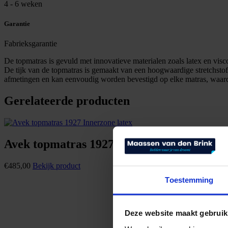
4 - 6 weken
Garantie
Fabrieksgarantie
De topmatras is gevuld met innovatieve materialen zoals latex en vis
De tijk van de topmatras is gemaakt van een hoogwaardige stretchstof
afmetingen en kan eenvoudig worden bevestigd op elke matras, waardo
Gerelateerde producten
Avek topmatras 1927 Innerzone latex
€
485,00
Bekijk product
Toestemming
Deze website maakt gebruik