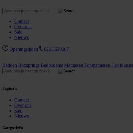
Contact
Over ons
Sale
Nieuws
Openingstijden
026 3630067
Bedden
Boxsprings
Bedbodems
Matrassen
Topmatrassen
Hoofdkuss
Pagina's
Contact
Over ons
Sale
Nieuws
Categorieën