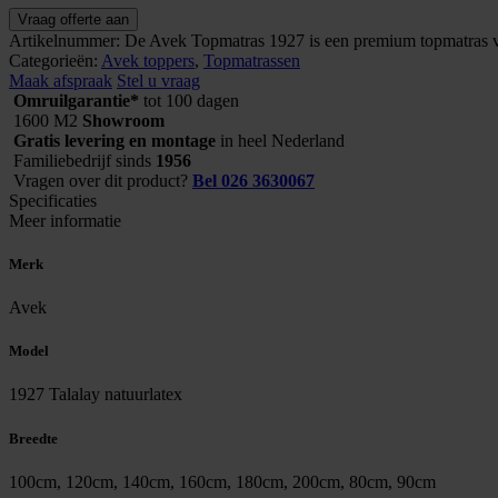
Avek
Vraag offerte aan
topmatras
Artikelnummer:
De Avek Topmatras 1927 is een premium topmatras va
1927
Categorieën:
Avek toppers
,
Topmatrassen
Talalay
Maak afspraak
Stel u vraag
natuurlatex
Omruilgarantie*
tot 100 dagen
aantal
1600 M2
Showroom
Gratis levering en montage
in heel Nederland
Familiebedrijf sinds
1956
Vragen over dit product?
Bel 026 3630067
Specificaties
Meer informatie
Merk
Avek
Model
1927 Talalay natuurlatex
Breedte
100cm, 120cm, 140cm, 160cm, 180cm, 200cm, 80cm, 90cm