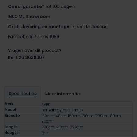
Omruilgarantie*
tot 100 dagen
1600 M2
Showroom
Gratis levering en montage
in heel Nederland
Familiebedrijf sinds
1956
Vragen over dit product?
Bel 026 3630067
Specificaties
Meer informatie
Merk
Avek
Model
Fier Talalay natuurlatex
Breedte
100cm, 140cm, 160cm, 180cm, 200cm, 80cm,
90cm
Lengte
200cm, 210cm, 220cm
Hoogte
11cm