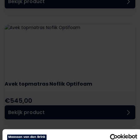
Bekijk product
Avek topmatras Noflik Optifoam
€
545,00
Bekijk product