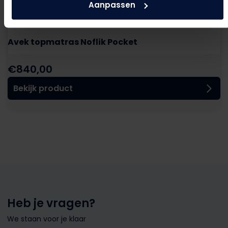
Aanpassen
Avek topmatras Noflik Pocket
€
840,00
Bekijk product
Heb je vragen?
We staan voor je klaar