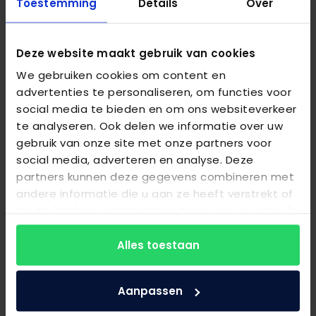
Toestemming
Details
Over
Deze website maakt gebruik van cookies
We gebruiken cookies om content en
advertenties te personaliseren, om functies voor
social media te bieden en om ons websiteverkeer
te analyseren. Ook delen we informatie over uw
Auping topmatras Deluxe
gebruik van onze site met onze partners voor
social media, adverteren en analyse. Deze
€
545,00
partners kunnen deze gegevens combineren met
andere informatie die u aan ze heeft verstrekt of
Bekijk product
die ze hebben verzameld op basis van uw gebruik
van hun services.
Alles toestaan
Aanpassen