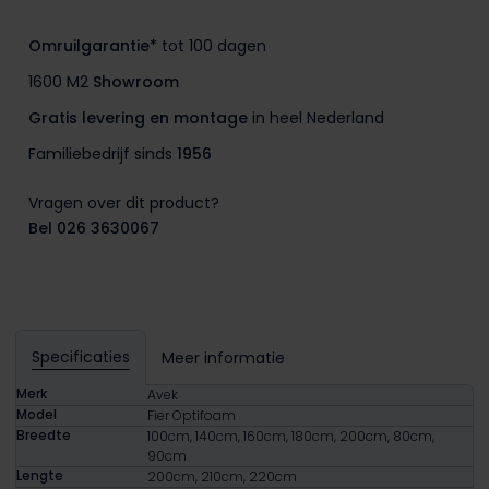
Omruilgarantie*
tot 100 dagen
1600 M2
Showroom
Gratis levering en montage
in heel Nederland
Familiebedrijf sinds
1956
Vragen over dit product?
Bel 026 3630067
Specificaties
Meer informatie
Merk
Avek
Model
Fier Optifoam
Breedte
100cm, 140cm, 160cm, 180cm, 200cm, 80cm,
90cm
Lengte
200cm, 210cm, 220cm