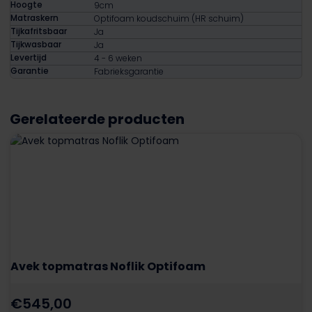
Hoogte
9cm
Matraskern
Optifoam koudschuim (HR schuim)
Tijkafritsbaar
Ja
Tijkwasbaar
Ja
Levertijd
4 - 6 weken
Garantie
Fabrieksgarantie
Gerelateerde producten
Avek topmatras Noflik Optifoam
€
545,00