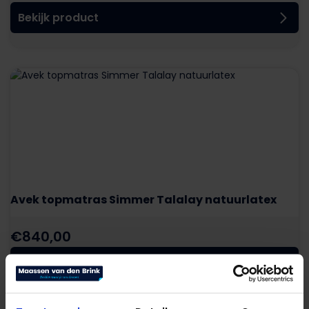
Bekijk product
Avek topmatras Simmer Talalay natuurlatex
€
840,00
Bekijk product