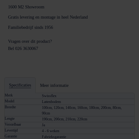
1600 M2
Showroom
Gratis levering en montage
in heel Nederland
Familiebedrijf sinds
1956
Vragen over dit product?
Bel 026 3630067
Specificaties
Meer informatie
Merk
Swissflex
Model
Lattenbodem
Breedte
100cm, 120cm, 140cm, 160cm, 180cm, 200cm, 80cm,
90cm
Lengte
190cm, 200cm, 210cm, 220cm
Verstelbaar
Ja
Levertijd
4 - 6 weken
Garantie
Fabrieksgarantie