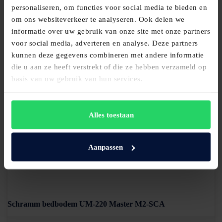
personaliseren, om functies voor social media te bieden en
om ons websiteverkeer te analyseren. Ook delen we
informatie over uw gebruik van onze site met onze partners
Schramm bedbodem UM-421 Master M4-SCA-SHIFT-SL
voor social media, adverteren en analyse. Deze partners
kunnen deze gegevens combineren met andere informatie
die u aan ze heeft verstrekt of die ze hebben verzameld op
Bekijk product
basis van uw gebruik van hun services.
Alles toestaan
Aanpassen
Schramm bedbodem UM-220 Master M2-SCA