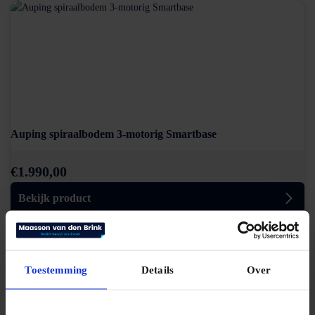
Auping spiraalbodem 3-motorig Smartbase
€
1.990,00
Bekijk product
Toestemming
Details
Over