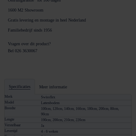
Omruilgarantie*
tot 100 dagen
1600 M2
Showroom
Gratis levering en montage
in heel Nederland
Familiebedrijf sinds
1956
Vragen over dit product?
Bel 026 3630067
Specificaties
Meer informatie
Merk
Swissflex
Model
Lattenbodem
Breedte
100cm, 120cm, 140cm, 160cm, 180cm, 200cm, 80cm,
90cm
Lengte
190cm, 200cm, 210cm, 220cm
Verstelbaar
Ja
Levertijd
4 - 6 weken