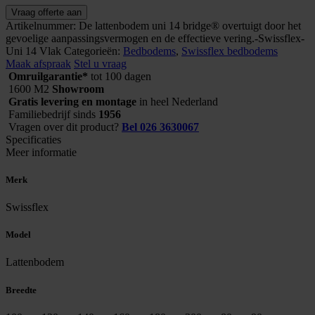
Swissflex
Vraag offerte aan
lattenbodem
Artikelnummer:
De lattenbodem uni 14 bridge® overtuigt door het
Uni
gevoelige aanpassingsvermogen en de effectieve vering.-Swissflex-
14
Uni 14 Vlak
Categorieën:
Bedbodems
,
Swissflex bedbodems
Vlak
Maak afspraak
Stel u vraag
aantal
Omruilgarantie*
tot 100 dagen
1600 M2
Showroom
Gratis levering en montage
in heel Nederland
Familiebedrijf sinds
1956
Vragen over dit product?
Bel 026 3630067
Specificaties
Meer informatie
Merk
Swissflex
Model
Lattenbodem
Breedte