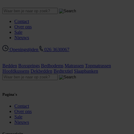
Contact
Over ons
Sale
Nieuws
Openingstijden
026 3630067
Bedden
Boxsprings
Bedbodems
Matrassen
Topmatrassen
Hoofdkussens
Dekbedden
Bedtextiel
Slaapbanken
Pagina's
Contact
Over ons
Sale
Nieuws
Categorieën