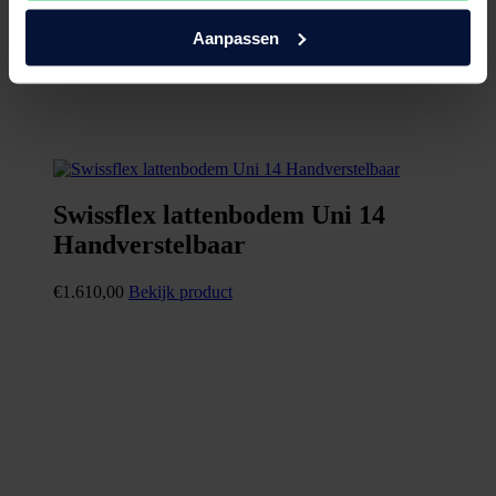
Aanpassen
Swissflex lattenbodem Uni 14
Handverstelbaar
€
1.610,00
Bekijk product