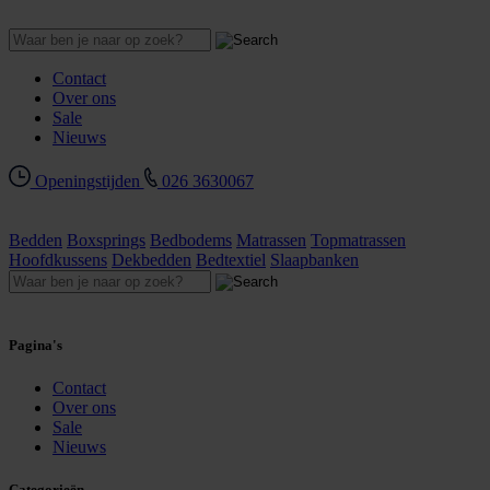
Contact
Over ons
Sale
Nieuws
Openingstijden
026 3630067
Bedden
Boxsprings
Bedbodems
Matrassen
Topmatrassen
Hoofdkussens
Dekbedden
Bedtextiel
Slaapbanken
Pagina's
Contact
Over ons
Sale
Nieuws
Categorieën