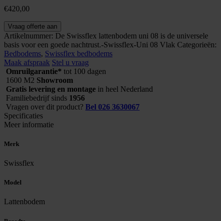
€
420,00
Swissflex
Vraag offerte aan
lattenbodem
Artikelnummer:
De Swissflex lattenbodem uni 08 is de universele
Uni
basis voor een goede nachtrust.-Swissflex-Uni 08 Vlak
Categorieën:
08
Bedbodems
,
Swissflex bedbodems
Vlak
Maak afspraak
Stel u vraag
aantal
Omruilgarantie*
tot 100 dagen
1600 M2
Showroom
Gratis levering en montage
in heel Nederland
Familiebedrijf sinds
1956
Vragen over dit product?
Bel 026 3630067
Specificaties
Meer informatie
Merk
Swissflex
Model
Lattenbodem