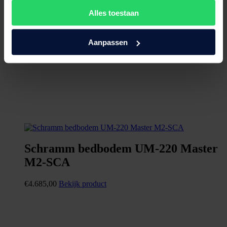
Alles toestaan
Aanpassen
Schramm bedbodem UM-220 Master
M2-SCA
€
4.685,00
Bekijk product