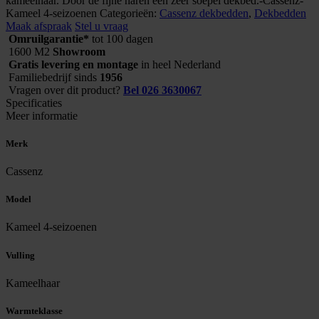
kameelhaar. Door de fijne haren een zeer soepel dekbed.-Cassenz-
aantal
Kameel 4-seizoenen
Categorieën:
Cassenz dekbedden
,
Dekbedden
Maak afspraak
Stel u vraag
Omruilgarantie*
tot 100 dagen
1600 M2
Showroom
Gratis levering en montage
in heel Nederland
Familiebedrijf sinds
1956
Vragen over dit product?
Bel 026 3630067
Specificaties
Meer informatie
Merk
Cassenz
Model
Kameel 4-seizoenen
Vulling
Kameelhaar
Warmteklasse