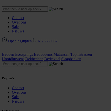
Contact
Over ons
Sale
Nieuws
Openingstijden
026 3630067
Bedden
Boxsprings
Bedbodems
Matrassen
Topmatrassen
Hoofdkussens
Dekbedden
Bedtextiel
Slaapbanken
Pagina's
Contact
Over ons
Sale
Nieuws
Categorieën