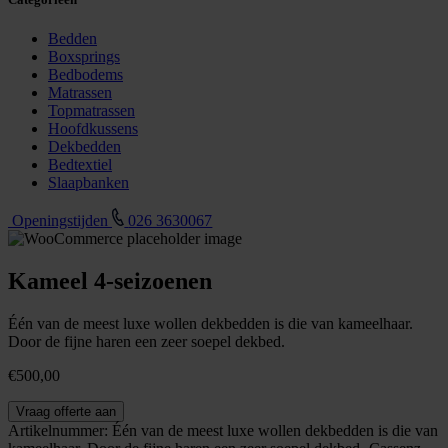
Bedden
Boxsprings
Bedbodems
Matrassen
Topmatrassen
Hoofdkussens
Dekbedden
Bedtextiel
Slaapbanken
Openingstijden
026 3630067
Kameel 4-seizoenen
Één van de meest luxe wollen dekbedden is die van kameelhaar.
Door de fijne haren een zeer soepel dekbed.
€
500,00
Kameel
Vraag offerte aan
4-
Artikelnummer:
Één van de meest luxe wollen dekbedden is die van
seizoenen