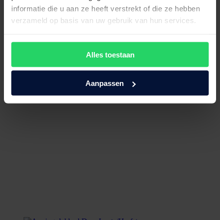
informatie die u aan ze heeft verstrekt of die ze hebben
€
219,00
Bekijk product
verzameld op basis van uw gebruik van hun services.
Alles toestaan
Aanpassen