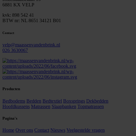
6881 KX VELP
kvk: 898 542 41
BTW nr: NL 8651 34121 B01
Contact
velp@maassenvandenbrink.nl
026 3630067
Producten
Bedbodems
Bedden
Bedtextiel
Boxsprings
Dekbedden
Hoofdkussens
Matrassen
Slaapbanken
Topmatrassen
Pagina's
Home
Over ons
Contact
Nieuws
Veelgestelde vragen