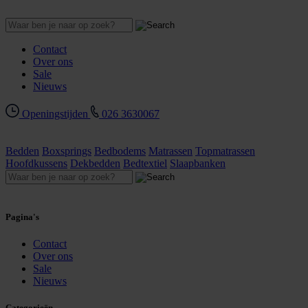
Contact
Over ons
Sale
Nieuws
Openingstijden
026 3630067
Bedden
Boxsprings
Bedbodems
Matrassen
Topmatrassen
Hoofdkussens
Dekbedden
Bedtextiel
Slaapbanken
Pagina's
Contact
Over ons
Sale
Nieuws
Categorieën