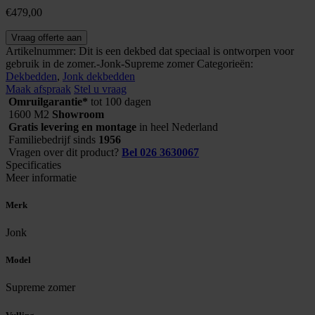
€
479,00
Supreme
Vraag offerte aan
zomer
Artikelnummer:
Dit is een dekbed dat speciaal is ontworpen voor
aantal
gebruik in de zomer.-Jonk-Supreme zomer
Categorieën:
Dekbedden
,
Jonk dekbedden
Maak afspraak
Stel u vraag
Omruilgarantie*
tot 100 dagen
1600 M2
Showroom
Gratis levering en montage
in heel Nederland
Familiebedrijf sinds
1956
Vragen over dit product?
Bel 026 3630067
Specificaties
Meer informatie
Merk
Jonk
Model
Supreme zomer