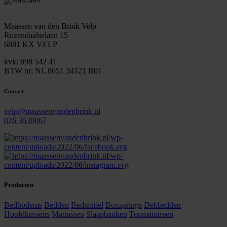
mailadres
Maassen van den Brink Velp
Rozendaalselaan 15
6881 KX VELP
kvk: 898 542 41
BTW nr: NL 8651 34121 B01
Contact
velp@maassenvandenbrink.nl
026 3630067
Producten
Bedbodems
Bedden
Bedtextiel
Boxsprings
Dekbedden
Hoofdkussens
Matrassen
Slaapbanken
Topmatrassen