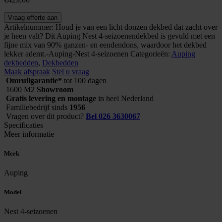
Auping
Vraag offerte aan
dekbed
Artikelnummer:
Houd je van een licht donzen dekbed dat zacht over
Nest
je heen valt? Dit Auping Nest 4-seizoenendekbed is gevuld met een
4-
fijne mix van 90% ganzen- en eendendons, waardoor het dekbed
seizoenen
lekker ademt.-Auping-Nest 4-seizoenen
Categorieën:
Auping
aantal
dekbedden
,
Dekbedden
Maak afspraak
Stel u vraag
Omruilgarantie*
tot 100 dagen
1600 M2
Showroom
Gratis levering en montage
in heel Nederland
Familiebedrijf sinds
1956
Vragen over dit product?
Bel 026 3630067
Specificaties
Meer informatie
Merk
Auping
Model
Nest 4-seizoenen