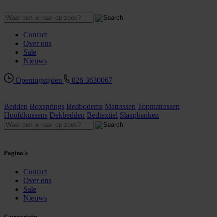
Contact
Over ons
Sale
Nieuws
Openingstijden
026 3630067
Bedden
Boxsprings
Bedbodems
Matrassen
Topmatrassen
Hoofdkussens
Dekbedden
Bedtextiel
Slaapbanken
Pagina's
Contact
Over ons
Sale
Nieuws
Categorieën