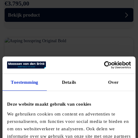
€
3.795,00
Bekijk product
Toestemming
Details
Over
Auping boxspring Original Bold
Deze website maakt gebruik van cookies
€
4.380,00
We gebruiken cookies om content en advertenties te
personaliseren, om functies voor social media te bieden en
Bekijk product
om ons websiteverkeer te analyseren. Ook delen we
informatie over uw gebruik van onze site met onze partners