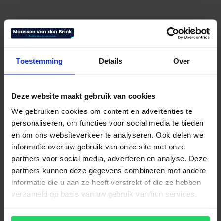
Toestemming
Details
Over
Deze website maakt gebruik van cookies
We gebruiken cookies om content en advertenties te
Avek boxspring Fier Line
personaliseren, om functies voor social media te bieden
en om ons websiteverkeer te analyseren. Ook delen we
€
3.995,00
Bekijk product
informatie over uw gebruik van onze site met onze
partners voor social media, adverteren en analyse. Deze
partners kunnen deze gegevens combineren met andere
informatie die u aan ze heeft verstrekt of die ze hebben
verzameld op basis van uw gebruik van hun services.