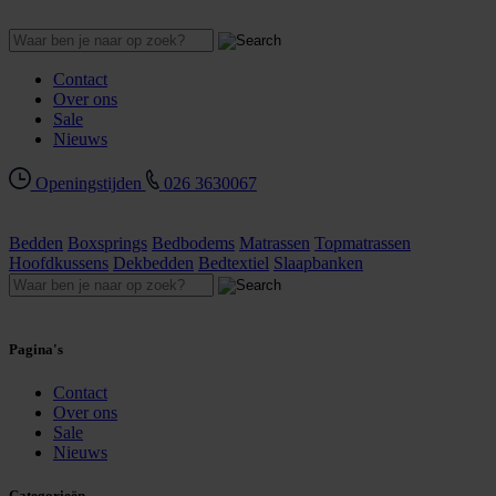
Contact
Over ons
Sale
Nieuws
Openingstijden
026 3630067
Bedden
Boxsprings
Bedbodems
Matrassen
Topmatrassen
Hoofdkussens
Dekbedden
Bedtextiel
Slaapbanken
Pagina's
Contact
Over ons
Sale
Nieuws
Categorieën