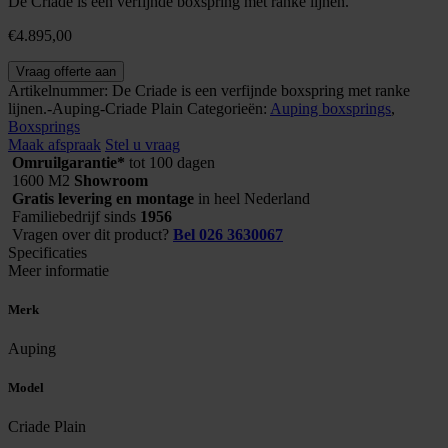
De Criade is een verfijnde boxspring met ranke lijnen.
€
4.895,00
Auping
Vraag offerte aan
boxspring
Artikelnummer:
De Criade is een verfijnde boxspring met ranke
Criade
lijnen.-Auping-Criade Plain
Categorieën:
Auping boxsprings
,
Plain
Boxsprings
aantal
Maak afspraak
Stel u vraag
Omruilgarantie*
tot 100 dagen
1600 M2
Showroom
Gratis levering en montage
in heel Nederland
Familiebedrijf sinds
1956
Vragen over dit product?
Bel 026 3630067
Specificaties
Meer informatie
Merk
Auping
Model
Criade Plain