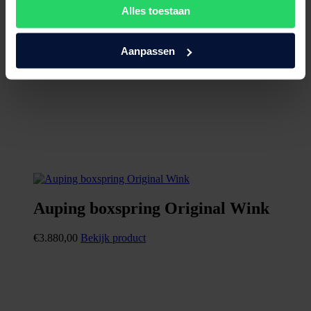
Alles toestaan
Aanpassen
Auping boxspring Original Wink
€
3.880,00
Bekijk product