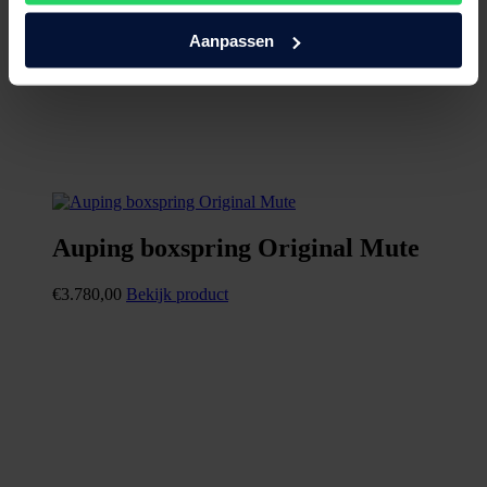
Aanpassen
Auping boxspring Original Mute
€
3.780,00
Bekijk product