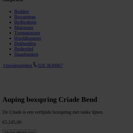
Bedden
Boxsprings
Bedbodems
Matrassen
Topmatrassen
Hoofdkussens
Dekbedden
Bedtextiel
Slaapbanken
Openingstijden
026 3630067
Auping boxspring Criade Bend
De Criade is een verfijnde boxspring met ranke lijnen.
€
5.245,00
Auping
Vraag offerte aan