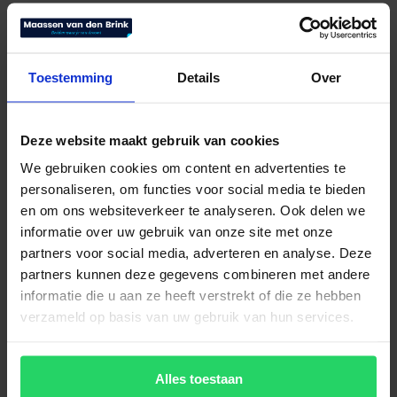
Toestemming
Details
Over
Deze website maakt gebruik van cookies
Avek boxspring Fier Line
We gebruiken cookies om content en advertenties te
personaliseren, om functies voor social media te bieden
€
3.995,00
Bekijk product
en om ons websiteverkeer te analyseren. Ook delen we
informatie over uw gebruik van onze site met onze
partners voor social media, adverteren en analyse. Deze
partners kunnen deze gegevens combineren met andere
informatie die u aan ze heeft verstrekt of die ze hebben
verzameld op basis van uw gebruik van hun services.
Alles toestaan