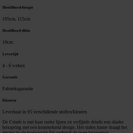
Hoofdbord-hoogte
105cm, 115cm
Hoofdbord-dikte
10cm
Levertijd
4 - 6 weken
Garantie
Fabrieksgarantie
Kleuren
Leverbaar in 95 verschillende stoffen/kleuren
De Criade is met haar ranke lijnen en verfijnde details een slanke
boxspring met een kenmerkend design. Het stalen frame draagt het
design en de horizontale lijn verbindt de twee boxsprings.