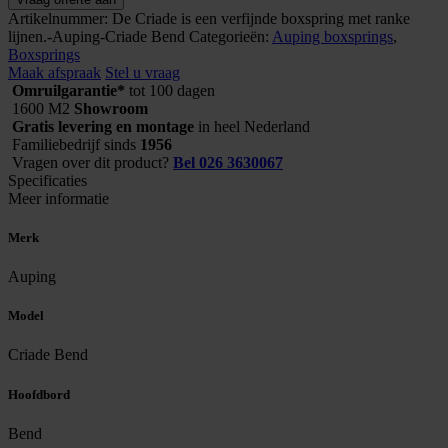
boxspring
Artikelnummer:
De Criade is een verfijnde boxspring met ranke
Criade
lijnen.-Auping-Criade Bend
Categorieën:
Auping boxsprings
,
Bend
Boxsprings
aantal
Maak afspraak
Stel u vraag
Omruilgarantie*
tot 100 dagen
1600 M2
Showroom
Gratis levering en montage
in heel Nederland
Familiebedrijf sinds
1956
Vragen over dit product?
Bel 026 3630067
Specificaties
Meer informatie
Merk
Auping
Model
Criade Bend
Hoofdbord
Bend