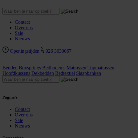
Contact
Over ons
Sale
Nieuws
Openingstijden
026 3630067
Bedden
Boxsprings
Bedbodems
Matrassen
Topmatrassen
Hoofdkussens
Dekbedden
Bedtextiel
Slaapbanken
Pagina's
Contact
Over ons
Sale
Nieuws
Categorieën