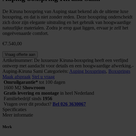
De Kiruna boxspring van Auping staat bekend als de ultieme luxe
boxspring, en dat is niet zonder reden. Deze boxspring onderscheidt
zich door zijn elegante uitstraling en het gebruik van hoogwaardige
natuurlijke materialen. Zodra je erop gaat liggen, ervaar je zelf het
ongeëvenaarde comfort.
€
7.540,00
Auping
Vraag offerte aan
boxspring
Artikelnummer:
De luxueuze Kiruna-boxspring heeft een verfijnd
Kiruna
ontwerp met aandacht voor details en een hoogwaardige afwerking.-
Sami
Auping-Kiruna Sami
Categorieën:
Auping boxsprings
,
Boxsprings
aantal
Maak afspraak
Stel u vraag
Omruilgarantie*
tot 100 dagen
1600 M2
Showroom
Gratis levering en montage
in heel Nederland
Familiebedrijf sinds
1956
Vragen over dit product?
Bel 026 3630067
Specificaties
Meer informatie
Merk