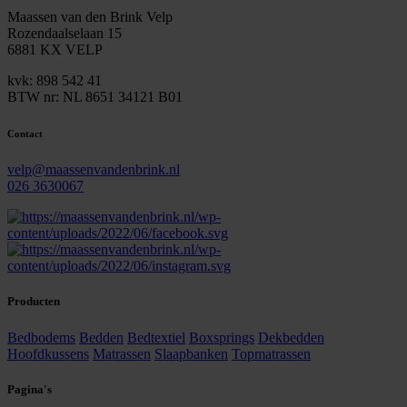
Maassen van den Brink Velp
Rozendaalselaan 15
6881 KX VELP
kvk: 898 542 41
BTW nr: NL 8651 34121 B01
Contact
velp@maassenvandenbrink.nl
026 3630067
Producten
Bedbodems
Bedden
Bedtextiel
Boxsprings
Dekbedden
Hoofdkussens
Matrassen
Slaapbanken
Topmatrassen
Pagina's