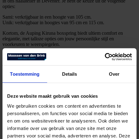
in ons naaiatelier in Deventer. Je hebt de keuze uit de volgende
opties:
Sami: verkrijgbaar in een hoogte van 105 cm.
Unik: verkrijgbaar in hoogtes van 95 cm en 115 cm.
Kortom, de Auping Kiruna boxspring biedt ultiem comfort en
elegantie, met talloze opties om jouw persoonlijke stijl en
voorkeuren te weerspiegelen.
Gerelateerde producten
Toestemming
Details
Over
Avek boxspring 1927 Original
Deze website maakt gebruik van cookies
€
2.895,00
Bekijk product
We gebruiken cookies om content en advertenties te
personaliseren, om functies voor social media te bieden
en om ons websiteverkeer te analyseren. Ook delen we
informatie over uw gebruik van onze site met onze
partners voor social media, adverteren en analyse. Deze