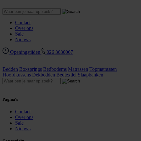
Contact
Over ons
Sale
Nieuws
Openingstijden
026 3630067
Bedden
Boxsprings
Bedbodems
Matrassen
Topmatrassen
Hoofdkussens
Dekbedden
Bedtextiel
Slaapbanken
Pagina's
Contact
Over ons
Sale
Nieuws
Categorieën