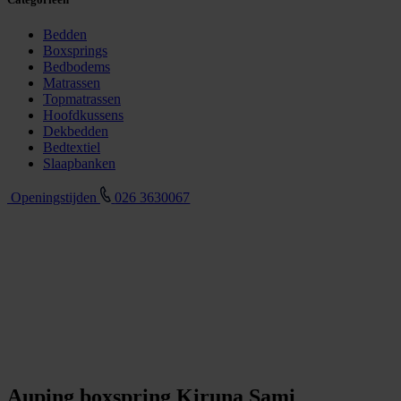
Bedden
Boxsprings
Bedbodems
Matrassen
Topmatrassen
Hoofdkussens
Dekbedden
Bedtextiel
Slaapbanken
Openingstijden
026 3630067
Auping boxspring Kiruna Sami