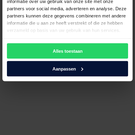
informatie over uw gebruik van onze site met onze
partners voor social media, adverteren en analyse. Deze
partners kunnen deze gegevens combineren met andere
Avek topmatras Fier Talalay
informatie die u aan ze heeft verstrekt of die ze hebben
natuurlatex
verzameld op basis van uw gebruik van hun services.
€
680,00
Bekijk product
Alles toestaan
Aanpassen