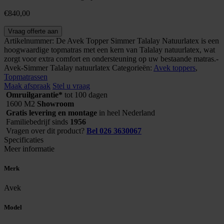
€
840,00
Avek
Vraag offerte aan
topmatras
Artikelnummer:
De Avek Topper Simmer Talalay Natuurlatex is een
Simmer
hoogwaardige topmatras met een kern van Talalay natuurlatex, wat
Talalay
zorgt voor extra comfort en ondersteuning op uw bestaande matras.-
natuurlatex
Avek-Simmer Talalay natuurlatex
Categorieën:
Avek toppers
,
aantal
Topmatrassen
Maak afspraak
Stel u vraag
Omruilgarantie*
tot 100 dagen
1600 M2
Showroom
Gratis levering en montage
in heel Nederland
Familiebedrijf sinds
1956
Vragen over dit product?
Bel 026 3630067
Specificaties
Meer informatie
Merk
Avek
Model