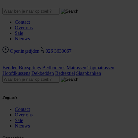
Contact
Over ons
Sale
Nieuws
Openingstijden
026 3630067
Bedden
Boxsprings
Bedbodems
Matrassen
Topmatrassen
Hoofdkussens
Dekbedden
Bedtextiel
Slaapbanken
Pagina's
Contact
Over ons
Sale
Nieuws
Categorieën