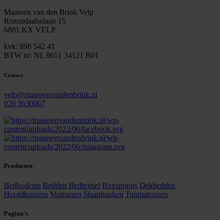
Maassen van den Brink Velp
Rozendaalselaan 15
6881 KX VELP
kvk: 898 542 41
BTW nr: NL 8651 34121 B01
Contact
velp@maassenvandenbrink.nl
026 3630067
Producten
Bedbodems
Bedden
Bedtextiel
Boxsprings
Dekbedden
Hoofdkussens
Matrassen
Slaapbanken
Topmatrassen
Pagina's