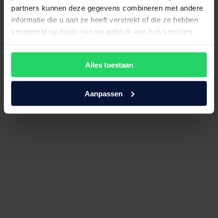
Avek topmatras Simmer Innerzone
partners kunnen deze gegevens combineren met andere
latex
informatie die u aan ze heeft verstrekt of die ze hebben
verzameld op basis van uw gebruik van hun services.
€
645,00
Bekijk product
Alles toestaan
Aanpassen