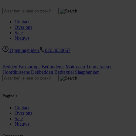
Contact
Over ons
Sale
Nieuws
Openingstijden
026 3630067
Bedden
Boxsprings
Bedbodems
Matrassen
Topmatrassen
Hoofdkussens
Dekbedden
Bedtextiel
Slaapbanken
Pagina's
Contact
Over ons
Sale
Nieuws
Categorieën