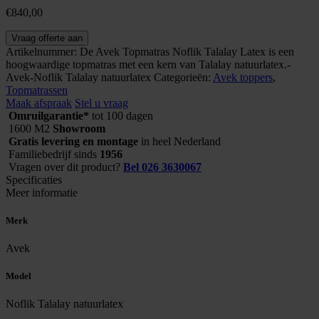
€
840,00
Avek
Vraag offerte aan
topmatras
Artikelnummer:
De Avek Topmatras Noflik Talalay Latex is een
Noflik
hoogwaardige topmatras met een kern van Talalay natuurlatex.-
Talalay
Avek-Noflik Talalay natuurlatex
Categorieën:
Avek toppers
,
latex
Topmatrassen
aantal
Maak afspraak
Stel u vraag
Omruilgarantie*
tot 100 dagen
1600 M2
Showroom
Gratis levering en montage
in heel Nederland
Familiebedrijf sinds
1956
Vragen over dit product?
Bel 026 3630067
Specificaties
Meer informatie
Merk
Avek
Model
Noflik Talalay natuurlatex