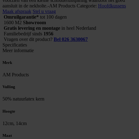
voorzien van een kleine schouderuitsparing waardoor het goed
aantal
aansluit in de nekholte.-AM Products
Categorie:
Hoofdkussens
Maak afspraak
Stel u vraag
Omruilgarantie*
tot 100 dagen
1600 M2
Showroom
Gratis levering en montage
in heel Nederland
Familiebedrijf sinds
1956
Vragen over dit product?
Bel 026 3630067
Specificaties
Meer informatie
Merk
AM Products
Vulling
50% natuurlatex kern
Hoogte
12cm, 14cm
Maat