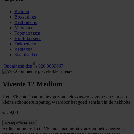
Bedden
Boxsprings
Bedbodems
Matrassen
Topmatrassen
Hoofdkussens
Dekbedden
Bedtextiel
Slaapbanken
Openingstijden
026 3630067
Vivente 12 Medium
Het “Vivente” natuurlatex gezondheidskussen is voorzien van een
kleine schouderuitsparing waardoor het goed aansluit in de nekholte.
€
139,00
Vivente
Vraag offerte aan
12
Artikelnummer:
Het “Vivente” natuurlatex gezondheidskussen is
Medium