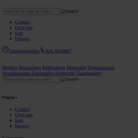
Contact
Over ons
Sale
Nieuws
Openingstijden
026 3630067
Bedden
Boxsprings
Bedbodems
Matrassen
Topmatrassen
Hoofdkussens
Dekbedden
Bedtextiel
Slaapbanken
Pagina's
Contact
Over ons
Sale
Nieuws
Categorieën