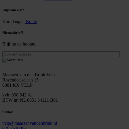
Uitproberen?
Kom langs!
Route
Nieuwsbrief?
Blijf op de hoogte.
jouw
e-
mailadres
Maassen van den Brink Velp
Rozendaalselaan 15
6881 KX VELP
kvk: 898 542 41
BTW nr: NL 8651 34121 B01
Contact
velp@maassenvandenbrink.nl
026 3630067