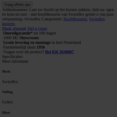
Swissflex
Vraag offerte aan
hoofdkussen
Artikelnummer:
Laat uw hoofd op het kussen zakken, sluit uw ogen
SF
en kom tot rust – met hoofdkussens van Swissflex geniet u van pure
Flat
ontspanning.-Swissflex
Categorieën:
Hoofdkussens
,
Swissflex
aantal
kussens
Maak afspraak
Stel u vraag
Omruilgarantie*
tot 100 dagen
1600 M2
Showroom
Gratis levering en montage
in heel Nederland
Familiebedrijf sinds
1956
Vragen over dit product?
Bel 026 3630067
Specificaties
Meer informatie
Merk
Swissflex
Vulling
Geltex
Maat