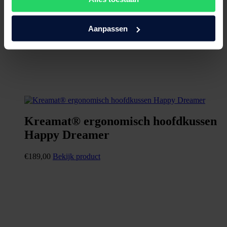
Aanpassen
Kreamat® ergonomisch hoofdkussen
Happy Dreamer
€
189,00
Bekijk product