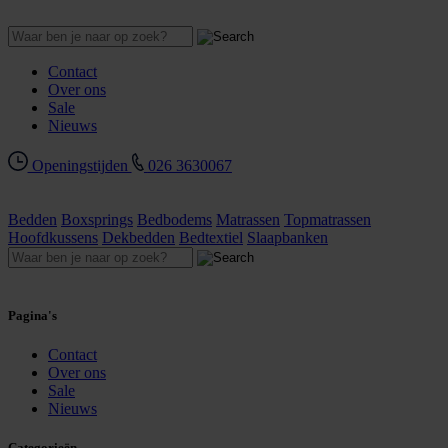
Contact
Over ons
Sale
Nieuws
Openingstijden
026 3630067
Bedden
Boxsprings
Bedbodems
Matrassen
Topmatrassen
Hoofdkussens
Dekbedden
Bedtextiel
Slaapbanken
Pagina's
Contact
Over ons
Sale
Nieuws
Categorieën