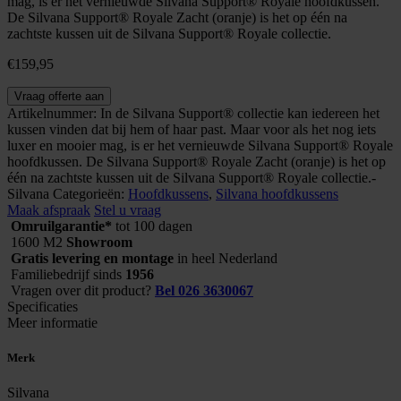
mag, is er het vernieuwde Silvana Support® Royale hoofdkussen.
De Silvana Support® Royale Zacht (oranje) is het op één na
zachtste kussen uit de Silvana Support® Royale collectie.
€
159,95
Silvana
Vraag offerte aan
Support
Artikelnummer:
In de Silvana Support® collectie kan iedereen het
Royale
kussen vinden dat bij hem of haar past. Maar voor als het nog iets
Oranje
luxer en mooier mag, is er het vernieuwde Silvana Support® Royale
aantal
hoofdkussen. De Silvana Support® Royale Zacht (oranje) is het op
één na zachtste kussen uit de Silvana Support® Royale collectie.-
Silvana
Categorieën:
Hoofdkussens
,
Silvana hoofdkussens
Maak afspraak
Stel u vraag
Omruilgarantie*
tot 100 dagen
1600 M2
Showroom
Gratis levering en montage
in heel Nederland
Familiebedrijf sinds
1956
Vragen over dit product?
Bel 026 3630067
Specificaties
Meer informatie
Merk
Silvana