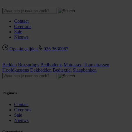
Contact
Over ons
Sale
Nieuws
Openingstijden
026 3630067
Bedden
Boxsprings
Bedbodems
Matrassen
Topmatrassen
Hoofdkussens
Dekbedden
Bedtextiel
Slaapbanken
Pagina's
Contact
Over ons
Sale
Nieuws
Categorieën