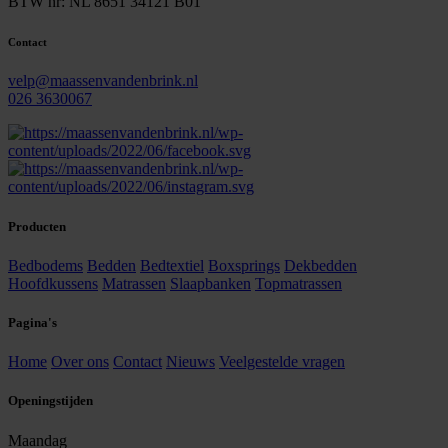
BTW nr: NL 8651 34121 B01
Contact
velp@maassenvandenbrink.nl
026 3630067
Producten
Bedbodems
Bedden
Bedtextiel
Boxsprings
Dekbedden
Hoofdkussens
Matrassen
Slaapbanken
Topmatrassen
Pagina's
Home
Over ons
Contact
Nieuws
Veelgestelde vragen
Openingstijden
Maandag