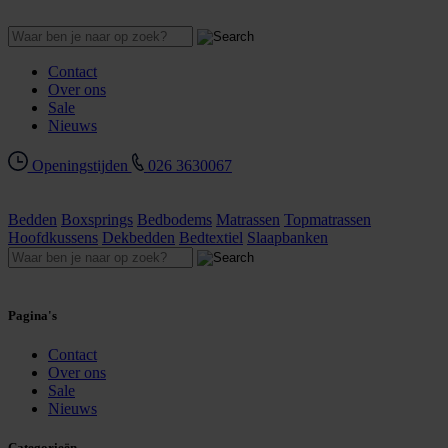
Contact
Over ons
Sale
Nieuws
Openingstijden
026 3630067
Bedden
Boxsprings
Bedbodems
Matrassen
Topmatrassen
Hoofdkussens
Dekbedden
Bedtextiel
Slaapbanken
Pagina's
Contact
Over ons
Sale
Nieuws
Categorieën