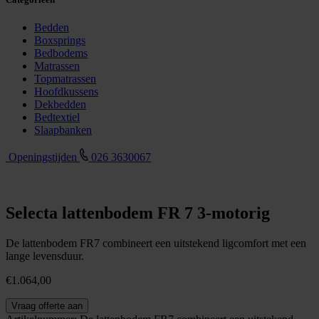
Bedden
Boxsprings
Bedbodems
Matrassen
Topmatrassen
Hoofdkussens
Dekbedden
Bedtextiel
Slaapbanken
Openingstijden
026 3630067
Selecta lattenbodem FR 7 3-motorig
De lattenbodem FR7 combineert een uitstekend ligcomfort met een
lange levensduur.
€
1.064,00
Selecta
Vraag offerte aan
lattenbodem