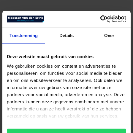
Toestemming
Details
Over
Schramm bedbodem UM-221 Master
M2-SCA-SHIFT-SL
Deze website maakt gebruik van cookies
We gebruiken cookies om content en advertenties te
Bekijk product
personaliseren, om functies voor social media te bieden
en om ons websiteverkeer te analyseren. Ook delen we
informatie over uw gebruik van onze site met onze
partners voor social media, adverteren en analyse. Deze
partners kunnen deze gegevens combineren met andere
informatie die u aan ze heeft verstrekt of die ze hebben
verzameld op basis van uw gebruik van hun services.