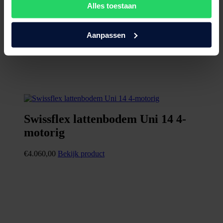
Alles toestaan
Aanpassen
Swissflex lattenbodem Uni 14 4-
motorig
€
4.060,00
Bekijk product