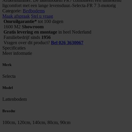
Artikelnummer:
De lattenbodem FR7 combineert een uitstekend
FR
ligcomfort met een lange levensduur.-Selecta-FR 7 3-motorig
7
Categorie:
Bedbodems
3-
Maak afspraak
Stel u vraag
motorig
Omruilgarantie*
tot 100 dagen
aantal
1600 M2
Showroom
Gratis levering en montage
in heel Nederland
Familiebedrijf sinds
1956
Vragen over dit product?
Bel 026 3630067
Specificaties
Meer informatie
Merk
Selecta
Model
Lattenbodem
Breedte
100cm, 120cm, 140cm, 80cm, 90cm