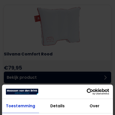
Silvana Comfort Rood
€
79,95
Bekijk product
Toestemming
Details
Over