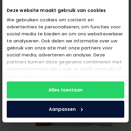
Deze website maakt gebruik van cookies
We gebruiken cookies om content en
advertenties te personaliseren, om functies voor
social media te bieden en om ons websiteverkeer
Silvana Comfort Paars
te analyseren. Ook delen we informatie over uw
gebruik van onze site met onze partners voor
€
79,95
social media, adverteren en analyse. Deze
Bekijk product
partners kunnen deze gegevens combineren met
andere informatie die u aan ze heeft verstrekt of
die ze hebben verzameld op basis van uw gebruik
van hun services.
Alles toestaan
Aanpassen