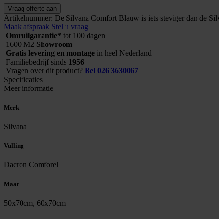
Silvana
Vraag offerte aan
Comfort
Artikelnummer:
De Silvana Comfort Blauw is iets steviger dan de Si
Blauw
Maak afspraak
Stel u vraag
aantal
Omruilgarantie*
tot 100 dagen
1600 M2
Showroom
Gratis levering en montage
in heel Nederland
Familiebedrijf sinds
1956
Vragen over dit product?
Bel 026 3630067
Specificaties
Meer informatie
Merk
Silvana
Vulling
Dacron Comforel
Maat
50x70cm, 60x70cm