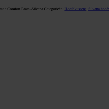
lvana Comfort Paars.-Silvana
Categorieën:
Hoofdkussens
,
Silvana hoof