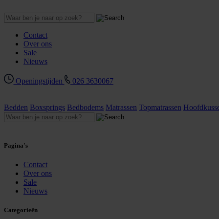
Contact
Over ons
Sale
Nieuws
Openingstijden
026 3630067
Bedden
Boxsprings
Bedbodems
Matrassen
Topmatrassen
Hoofdkuss
Pagina's
Contact
Over ons
Sale
Nieuws
Categorieën