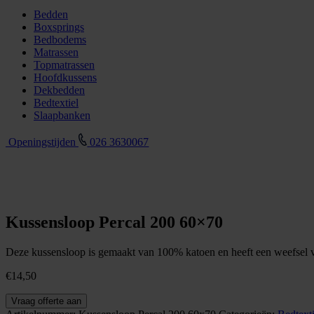
Bedden
Boxsprings
Bedbodems
Matrassen
Topmatrassen
Hoofdkussens
Dekbedden
Bedtextiel
Slaapbanken
Openingstijden
026 3630067
Kussensloop Percal 200 60×70
Deze kussensloop is gemaakt van 100% katoen en heeft een weefsel va
€
14,50
Kussensloop
Vraag offerte aan
Percal