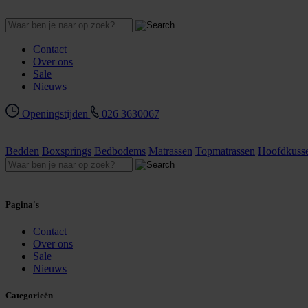
Contact
Over ons
Sale
Nieuws
Openingstijden
026 3630067
Bedden
Boxsprings
Bedbodems
Matrassen
Topmatrassen
Hoofdkuss
Pagina's
Contact
Over ons
Sale
Nieuws
Categorieën