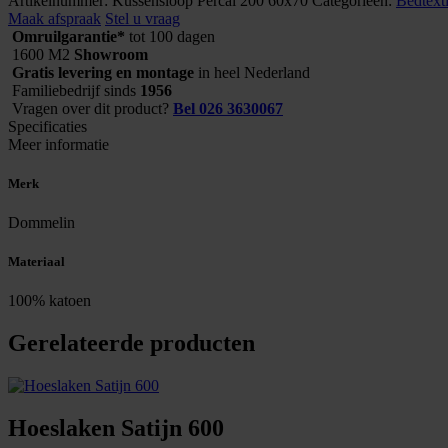
Artikelnummer:
Kussensloop Percal 200 60x70
Categorieën:
Bedtexti
200
Maak afspraak
Stel u vraag
60x70
Omruilgarantie*
tot 100 dagen
aantal
1600 M2
Showroom
Gratis levering en montage
in heel Nederland
Familiebedrijf sinds
1956
Vragen over dit product?
Bel 026 3630067
Specificaties
Meer informatie
Merk
Dommelin
Materiaal
100% katoen
Gerelateerde producten
Hoeslaken Satijn 600