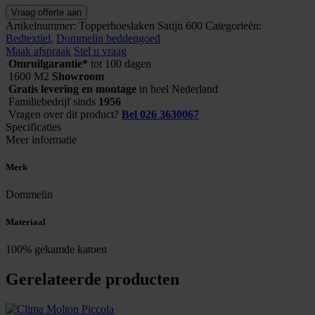
Topperhoeslaken
Vraag offerte aan
Satijn
Artikelnummer:
Topperhoeslaken Satijn 600
Categorieën:
600
Bedtextiel
,
Dommelin beddengoed
aantal
Maak afspraak
Stel u vraag
Omruilgarantie*
tot 100 dagen
1600 M2
Showroom
Gratis levering en montage
in heel Nederland
Familiebedrijf sinds
1956
Vragen over dit product?
Bel 026 3630067
Specificaties
Meer informatie
Merk
Dommelin
Materiaal
100% gekamde katoen
Gerelateerde producten