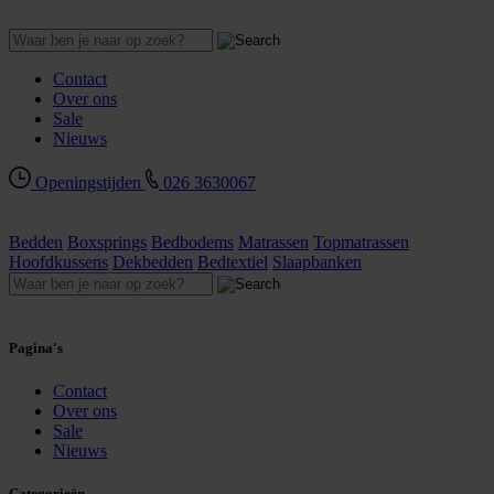
Contact
Over ons
Sale
Nieuws
Openingstijden
026 3630067
Bedden
Boxsprings
Bedbodems
Matrassen
Topmatrassen
Hoofdkussens
Dekbedden
Bedtextiel
Slaapbanken
Pagina's
Contact
Over ons
Sale
Nieuws
Categorieën