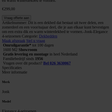
en warm winterdekbed te vormen.
€
299,00
Elegance
Vraag offerte aan
4-
Artikelnummer:
Dit is een dekbed dat bestaat uit twee delen, een
seizoenen
zomerdeel en een voor/najaar deel, die je aan elkaar kunt bevestigen
aantal
om een ​​extra dik en warm winterdekbed te vormen.-Jonk-Elegance
4-seizoenen
Categorie:
Dekbedden
Maak afspraak
Stel u vraag
Omruilgarantie*
tot 100 dagen
1600 M2
Showroom
Gratis levering en montage
in heel Nederland
Familiebedrijf sinds
1956
Vragen over dit product?
Bel 026 3630067
Specificaties
Meer informatie
Merk
Jonk
Model
Elegance 4-seizoenen