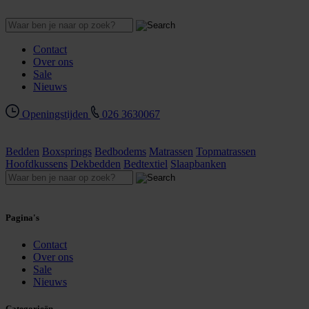
Contact
Over ons
Sale
Nieuws
Openingstijden
026 3630067
Bedden
Boxsprings
Bedbodems
Matrassen
Topmatrassen
Hoofdkussens
Dekbedden
Bedtextiel
Slaapbanken
Pagina's
Contact
Over ons
Sale
Nieuws
Categorieën