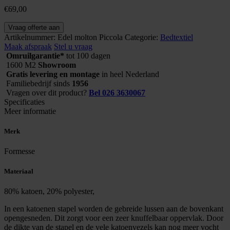
€
69,00
Edel
Vraag offerte aan
molton
Artikelnummer:
Edel molton Piccola
Categorie:
Bedtextiel
Piccola
Maak afspraak
Stel u vraag
aantal
Omruilgarantie*
tot 100 dagen
1600 M2
Showroom
Gratis levering en montage
in heel Nederland
Familiebedrijf sinds
1956
Vragen over dit product?
Bel 026 3630067
Specificaties
Meer informatie
Merk
Formesse
Materiaal
80% katoen, 20% polyester,
In een katoenen stapel worden de gebreide lussen aan de bovenkant
opengesneden. Dit zorgt voor een zeer knuffelbaar oppervlak. Door
de dikte van de stapel en de vele katoenvezels kan nog meer vocht