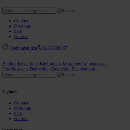
Contact
Over ons
Sale
Nieuws
Openingstijden
026 3630067
Bedden
Boxsprings
Bedbodems
Matrassen
Topmatrassen
Hoofdkussens
Dekbedden
Bedtextiel
Slaapbanken
Pagina's
Contact
Over ons
Sale
Nieuws
Categorieën