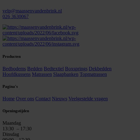
velp@maassenvandenbrink.nl
026 3630067
Producten
Bedbodems
Bedden
Bedtextiel
Boxsprings
Dekbedden
Hoofdkussens
Matrassen
Slaapbanken
Topmatrassen
Pagina's
Home
Over ons
Contact
Nieuws
Veelgestelde vragen
Openingstijden
Maandag
13:30
– 17:30
Dinsdag
09:00 – 17:30