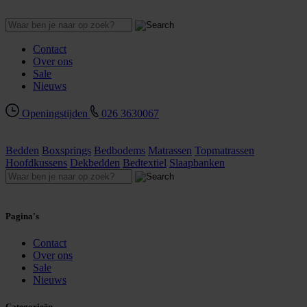
Contact
Over ons
Sale
Nieuws
Openingstijden
026 3630067
Bedden
Boxsprings
Bedbodems
Matrassen
Topmatrassen
Hoofdkussens
Dekbedden
Bedtextiel
Slaapbanken
Pagina's
Contact
Over ons
Sale
Nieuws
Categorieën