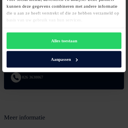
kunnen deze gegevens combineren met andere informatie
die u aan ze heeft verstrekt of die ze hebben verzameld op
basis van uw gebruik van hun services.
Bezoek onze showroom!
Alles toestaan
Rozendaalselaan 15
6881 KX, Velp
Aanpassen
velp@maassenvandenbrink.nl
026 3630067
Meer informatie