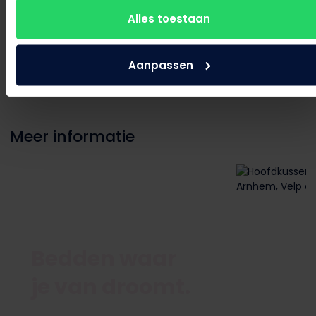
velp@maassenvandenbrink.nl
Alles toestaan
026 3630067
Aanpassen
Meer informatie
Bedden waar
je van droomt.