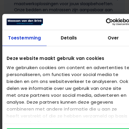
maatwerkoplossingen voor jouw slaapbehoeften.
Onze bedden en matrassen zijn aanpasbaar aan
jouw specifieke voorkeuren.
Proefliggen:
In onze beddenwinkel moedigen we
proefliggen aan. Test onze bedden en matrassen in
alle rust en ontdek welke het beste bij jou past.
Toestemming
Details
Over
Uitgebreide garantie:
Wij staan achter de
kwaliteit van onze producten. Daarom bieden wij
uitgebreide garanties om jouw gemoedsrust te
Deze website maakt gebruik van cookies
waarborgen.
We gebruiken cookies om content en advertenties t
personaliseren, om functies voor social media te
bieden en om ons websiteverkeer te analyseren. Ook
delen we informatie over uw gebruik van onze site
met onze partners voor social media, adverteren en
Bezoek onze showroom!
analyse. Deze partners kunnen deze gegevens
combineren met andere informatie die u aan ze
Rozendaalselaan 15
6881 KX, Velp
heeft verstrekt of die ze hebben verzameld op basis
van uw gebruik van hun services.