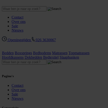
Contact
Over ons
Sale
Nieuws
Openingstijden
026 3630067
Bedden
Boxsprings
Bedbodems
Matrassen
Topmatrassen
Hoofdkussens
Dekbedden
Bedtextiel
Slaapbanken
Pagina's
Contact
Over ons
Sale
Nieuws
Categorieën