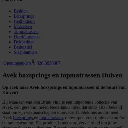
Bedden
Boxsprings
Bedbodems
Matrassen
Topmatrassen
Hoofdkussens
Dekbedden
Bedtextiel
Slaapbanken
Openingstijden
026 3630067
Avek boxsprings en topmatrassen Duiven
Op zoek naar Avek boxsprings en topmatrassen in de buurt van
Duiven?
Bij Maassen van den Brink vind je een uitgebreide collectie van
Avek, een gerenommeerd Nederlands merk dat sinds 1927 bekend
staat om zijn vakmanschap en innovatie. Ontdek ons assortiment
Avek
boxsprings
en
topmatrassen
, ontworpen voor optimaal comfort
en ondersteuning. Elk product is met zorg vervaardigd om jouw
slaapkwaliteit te verbeteren. Bezoek onze showroom en ervaar zelf