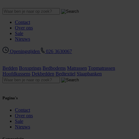
Contact
Over ons
Sale
Nieuws
Openingstijden
026 3630067
Bedden
Boxsprings
Bedbodems
Matrassen
Topmatrassen
Hoofdkussens
Dekbedden
Bedtextiel
Slaapbanken
Pagina's
Contact
Over ons
Sale
Nieuws
Categorieën