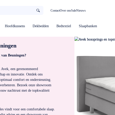
Contact
Over ons
Sale
Nieuws
Hoofdkussens
Dekbedden
Bedtextiel
Slaapbanken
uningen
t van Beuningen?
an Avek, een gerenommeerd 
hap en innovatie. Ontdek ons 
optimaal comfort en ondersteuning. 
 verbeteren. Bezoek onze showroom 
ouw nachtrust met de topkwaliteit 
es vindt voor een comfortabele slaap.
undig advies en een showroom van