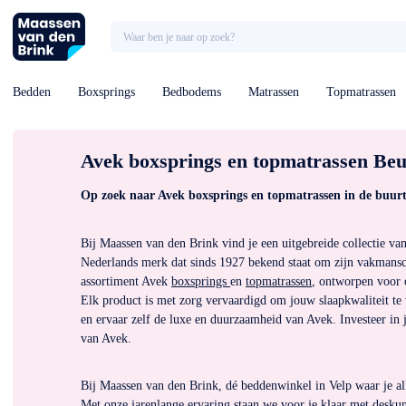
Bedden
Boxsprings
Bedbodems
Matrassen
Topmatrassen
Avek boxsprings en topmatrassen Be
Op zoek naar Avek boxsprings en topmatrassen in de buur
Bij Maassen van den Brink vind je een uitgebreide collectie v
Nederlands merk dat sinds 1927 bekend staat om zijn vakmansc
assortiment Avek 
boxsprings 
en 
topmatrassen
, ontworpen voor 
Elk product is met zorg vervaardigd om jouw slaapkwaliteit te
en ervaar zelf de luxe en duurzaamheid van Avek. Investeer in j
van Avek.
Bij Maassen van den Brink, dé beddenwinkel in Velp waar je all
Met onze jarenlange ervaring staan we voor je klaar met desk