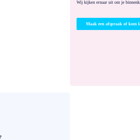
Wij kijken ernaar uit om je binnen
Maak een afspraak of kom l
?