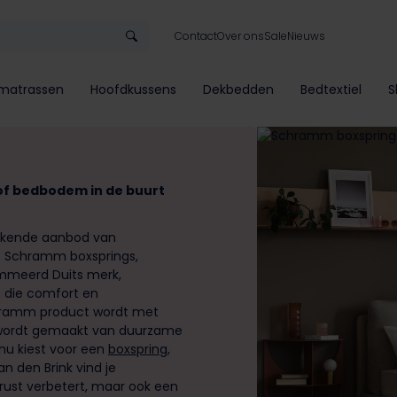
Contact
Over ons
Sale
Nieuws
matrassen
Hoofdkussens
Dekbedden
Bedtextiel
S
f bedbodem in de buurt
tekende aanbod van
e Schramm boxsprings,
meerd Duits merk,
 die comfort en
Schramm product wordt met
k wordt gemaakt van duurzame
nu kiest voor een
boxspring
,
 den Brink vind je
rust verbetert, maar ook een