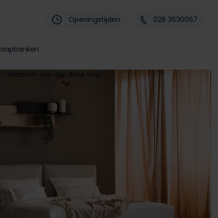
Openingstijden
026 3630067
laapbanken