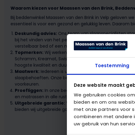
Waarom kiezen voor Maassen van den Brink, Beddenwi
Bij beddenwinkel Maassen van den Brink in Velp geloven w
essentieel is voor een gezond en gelukkig leven. Daarom bi
Deskundig advies:
Ons team van slaapspecialisten staa
bij het vinden van het perfecte bed. Of je nu op zoek be
verstelbaar bed of een matras, wij hebben de expertise o
Topmerken:
Wij werken samen met gerenommeerde me
Schramm, Kreamat, Swissflex en nog veel meer. Al onze 
hoogste kwaliteit en duurzaamheid.
Toestemming
Maatwerk:
Iedereen is uniek, en daarom bieden wij maa
slaapbehoeften. Onze bedden en matrassen zijn aanpasb
voorkeuren.
Deze website maakt geb
Proefliggen:
In onze beddenwinkel moedigen we proefl
We gebruiken cookies om 
en matrassen in alle rust en ontdek welke het beste bij jo
bieden en om ons website
Uitgebreide garantie:
Wij staan achter de kwaliteit v
met onze partners voor s
bieden wij uitgebreide garanties om jouw gemoedsrust t
combineren met andere in
uw gebruik van hun servic