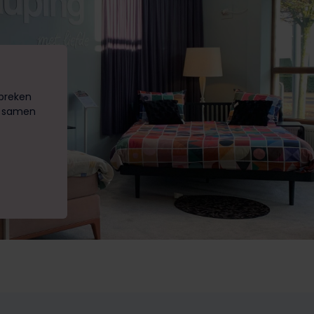
spreken
r samen