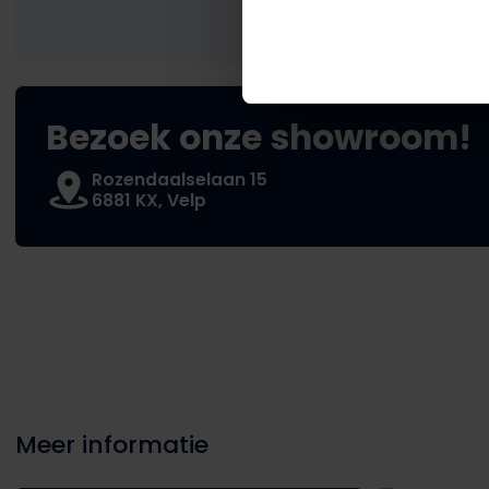
Bezoek onze showroom!
Rozendaalselaan 15
6881 KX, Velp
Meer informatie