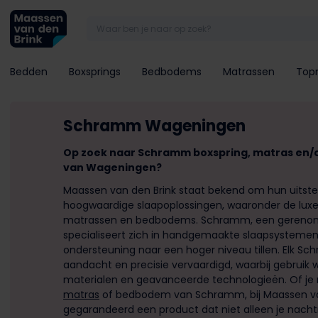
Bedden
Boxsprings
Bedbodems
Matrassen
Top
Schramm Wageningen
Op zoek naar Schramm boxspring, matras
en/o
van Wageningen?
Maassen van den Brink staat bekend om hun uits
hoogwaardige slaapoplossingen, waaronder de lux
matrassen en bedbodems. Schramm, een gerenom
specialiseert zich in handgemaakte slaapsystemen
ondersteuning naar een hoger niveau tillen. Elk 
aandacht en precisie vervaardigd, waarbij gebrui
materialen en geavanceerde technologieën. Of je 
matras
of bedbodem van Schramm, bij Maassen van
gegarandeerd een product dat niet alleen je nacht