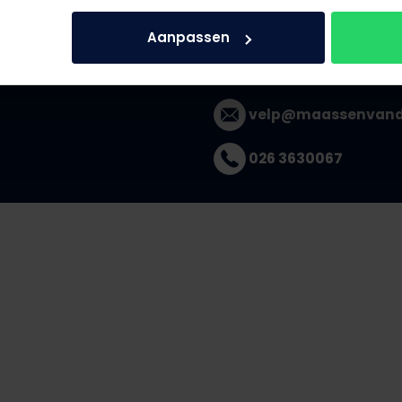
Aanpassen
velp@maassenvande
026 3630067