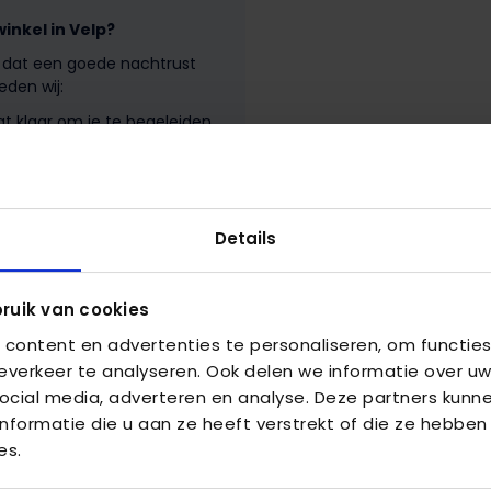
nkel in Velp?
e dat een goede nachtrust
eden wij:
t klaar om je te begeleiden
nt naar een boxspring, een
m je te helpen.
rken zoals Auping,
producten zijn van de
Details
twerkoplossingen voor jouw
aar aan jouw specifieke
ruik van cookies
iggen aan. Test onze bedden
content en advertenties te personaliseren, om functies
u past.
verkeer te analyseren. Ook delen we informatie over uw
an onze producten. Daarom
ocial media, adverteren en analyse. Deze partners kun
e waarborgen.
formatie die u aan ze heeft verstrekt of die ze hebben
es.