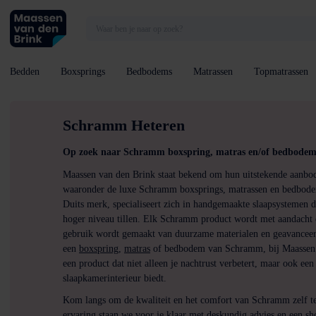
Bedden
Boxsprings
Bedbodems
Matrassen
Topmatrassen
Schramm Heteren
Op zoek naar Schramm boxspring, matras
en/of bedbodem 
Maassen van den Brink staat bekend om hun uitstekende aanbo
waaronder de luxe Schramm boxsprings, matrassen en bedbo
Duits merk, specialiseert zich in handgemaakte slaapsystemen 
hoger niveau tillen. Elk Schramm product wordt met aandacht e
gebruik wordt gemaakt van duurzame materialen en geavanceerd
een
boxspring
,
matras
of bedbodem van Schramm, bij Maassen 
een product dat niet alleen je nachtrust verbetert, maar ook ee
slaapkamerinterieur biedt.
Kom langs om de kwaliteit en het comfort van Schramm zelf te
ervaring staan we voor je klaar met deskundig advies en een 