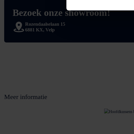
Bezoek onze showroom!
Rozendaalselaan 15
6881 KX, Velp
Meer informatie