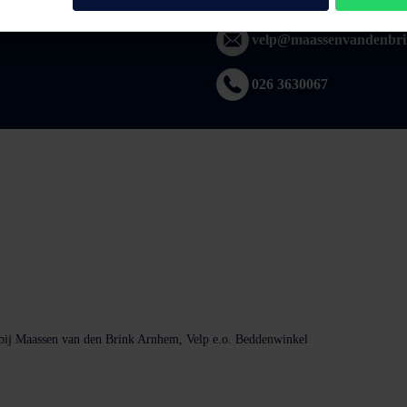
velp@maassenvandenbri
026 3630067