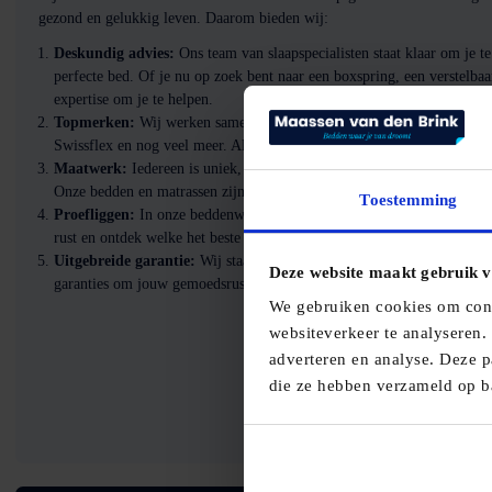
gezond en gelukkig leven. Daarom bieden wij:
Deskundig advies:
Ons team van slaapspecialisten staat klaar om je te
perfecte bed. Of je nu op zoek bent naar een boxspring, een verstelba
expertise om je te helpen.
Topmerken:
Wij werken samen met gerenommeerde merken zoals Au
Swissflex en nog veel meer. Al onze producten zijn van de hoogste kw
Maatwerk:
Iedereen is uniek, en daarom bieden wij maatwerkoplossi
Onze bedden en matrassen zijn aanpasbaar aan jouw specifieke voorke
Toestemming
Proefliggen:
In onze beddenwinkel moedigen we proefliggen aan. Test
rust en ontdek welke het beste bij jou past.
Uitgebreide garantie:
Wij staan achter de kwaliteit van onze product
Deze website maakt gebruik v
garanties om jouw gemoedsrust te waarborgen.
We gebruiken cookies om conte
websiteverkeer te analyseren.
adverteren en analyse. Deze p
die ze hebben verzameld op b