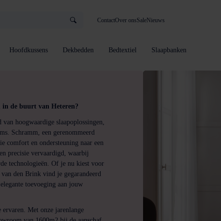
Contact
Over ons
Sale
Nieuws
Hoofdkussens
Dekbedden
Bedtextiel
Slaapbanken
in de buurt van Heteren?
d van hoogwaardige slaapoplossingen,
dems. Schramm, een gerenommeerd
die comfort en ondersteuning naar een
n precisie vervaardigd, waarbij
e technologieën. Of je nu kiest voor
van den Brink vind je gegarandeerd
n elegante toevoeging aan jouw
 ervaren. Met onze jarenlange
showroom van 1600m2 bij de aanschaf