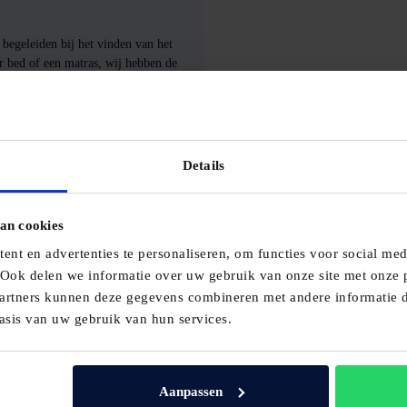
 begeleiden bij het vinden van het
ar bed of een matras, wij hebben de
ping, Schramm, Kreamat,
aliteit en duurzaamheid.
ngen voor jouw slaapbehoeften.
uren.
Details
 onze bedden en matrassen in alle
en. Daarom bieden wij uitgebreide
an cookies
nt en advertenties te personaliseren, om functies voor social me
 Ook delen we informatie over uw gebruik van onze site met onze p
artners kunnen deze gegevens combineren met andere informatie di
asis van uw gebruik van hun services.
Aanpassen