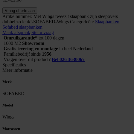
Wings
Vraag offerte aan
aantal
Artikelnummer:
Met Wings tweezit slaapbank zijn sleepovers
dubbel zo leuk!-SOFABED-Wings
Categorieën:
Slaapbanken
,
Sofabed slaapbanken
Maak afspraak
Stel u vraag
Omruilgarantie*
tot 100 dagen
1600 M2
Showroom
Gratis levering en montage
in heel Nederland
Familiebedrijf sinds
1956
Vragen over dit product?
Bel 026 3630067
Specificaties
Meer informatie
Merk
SOFABED
Model
Wings
Matrassen