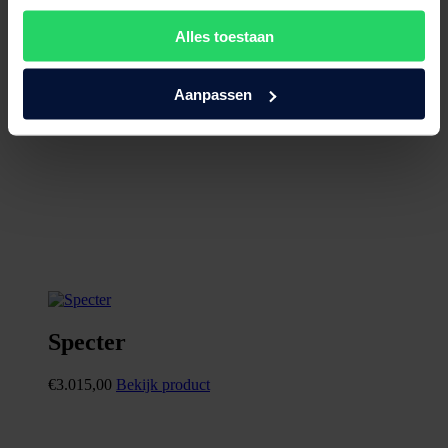
Alles toestaan
Aanpassen
Specter
€
3.015,00
Bekijk product