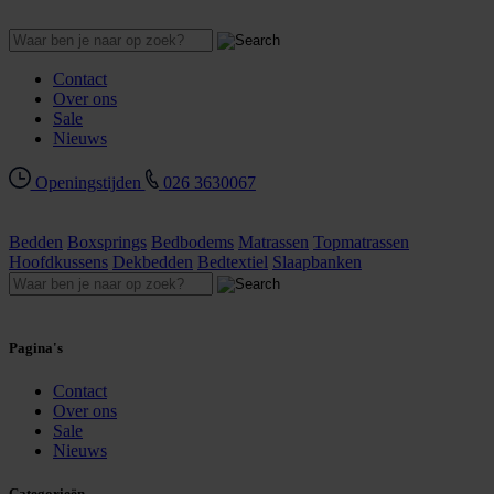
Contact
Over ons
Sale
Nieuws
Openingstijden
026 3630067
Bedden
Boxsprings
Bedbodems
Matrassen
Topmatrassen
Hoofdkussens
Dekbedden
Bedtextiel
Slaapbanken
Pagina's
Contact
Over ons
Sale
Nieuws
Categorieën