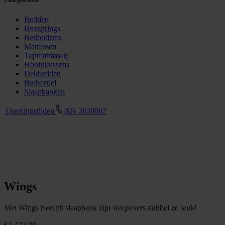
Bedden
Boxsprings
Bedbodems
Matrassen
Topmatrassen
Hoofdkussens
Dekbedden
Bedtextiel
Slaapbanken
Openingstijden
026 3630067
Wings
Met Wings tweezit slaapbank zijn sleepovers dubbel zo leuk!
€
2.422,00