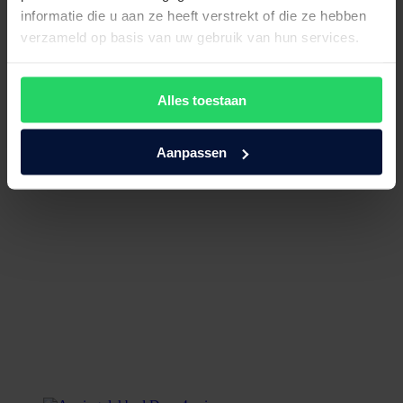
informatie die u aan ze heeft verstrekt of die ze hebben
€
669,00
Bekijk product
verzameld op basis van uw gebruik van hun services.
Alles toestaan
Aanpassen