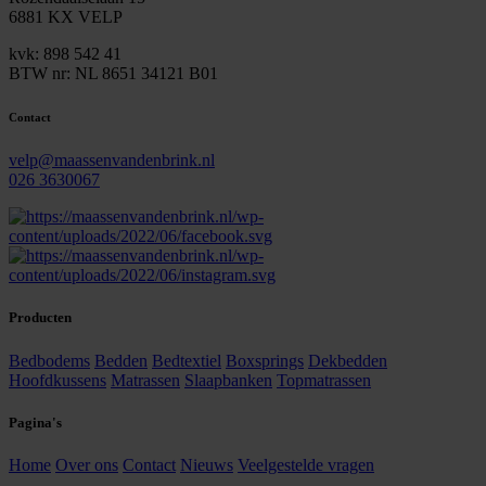
6881 KX VELP
kvk: 898 542 41
BTW nr: NL 8651 34121 B01
Contact
velp@maassenvandenbrink.nl
026 3630067
Producten
Bedbodems
Bedden
Bedtextiel
Boxsprings
Dekbedden
Hoofdkussens
Matrassen
Slaapbanken
Topmatrassen
Pagina's
Home
Over ons
Contact
Nieuws
Veelgestelde vragen