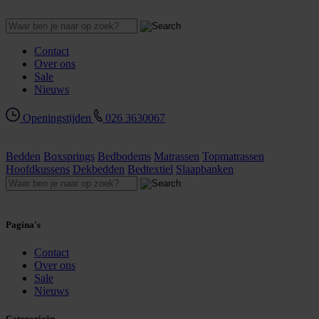
Contact
Over ons
Sale
Nieuws
Openingstijden
026 3630067
Bedden
Boxsprings
Bedbodems
Matrassen
Topmatrassen
Hoofdkussens
Dekbedden
Bedtextiel
Slaapbanken
Pagina's
Contact
Over ons
Sale
Nieuws
Categorieën