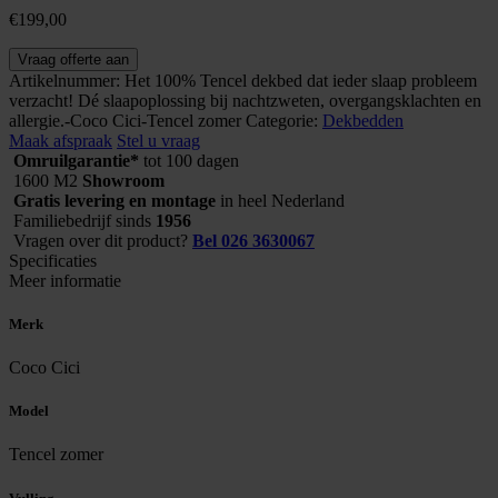
€
199,00
Tencel
Vraag offerte aan
zomer
Artikelnummer:
Het 100% Tencel dekbed dat ieder slaap probleem
aantal
verzacht! Dé slaapoplossing bij nachtzweten, overgangsklachten en
allergie.-Coco Cici-Tencel zomer
Categorie:
Dekbedden
Maak afspraak
Stel u vraag
Omruilgarantie*
tot 100 dagen
1600 M2
Showroom
Gratis levering en montage
in heel Nederland
Familiebedrijf sinds
1956
Vragen over dit product?
Bel 026 3630067
Specificaties
Meer informatie
Merk
Coco Cici
Model
Tencel zomer