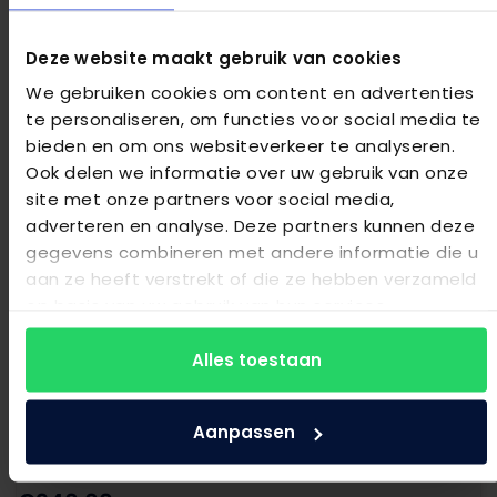
Auping spiraalbodem 3-motorig Smartbase
Deze website maakt gebruik van cookies
We gebruiken cookies om content en advertenties
€
1.990,00
te personaliseren, om functies voor social media te
bieden en om ons websiteverkeer te analyseren.
Bekijk product
Ook delen we informatie over uw gebruik van onze
site met onze partners voor social media,
adverteren en analyse. Deze partners kunnen deze
gegevens combineren met andere informatie die u
aan ze heeft verstrekt of die ze hebben verzameld
op basis van uw gebruik van hun services.
Alles toestaan
Aanpassen
Swissflex lattenbodem Uni 14 Vlak