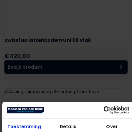
Swissflex lattenbodem Uni 08 Vlak
€
420,00
Bekijk product
Toestemming
Details
Over