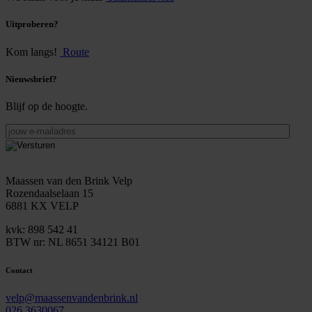
Uitproberen?
Kom langs!
Route
Nieuwsbrief?
Blijf op de hoogte.
jouw
e-
mailadres
Maassen van den Brink Velp
Rozendaalselaan 15
6881 KX VELP
kvk: 898 542 41
BTW nr: NL 8651 34121 B01
Contact
velp@maassenvandenbrink.nl
026 3630067