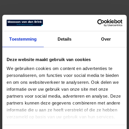
Toestemming
Details
Over
Deze website maakt gebruik van cookies
We gebruiken cookies om content en advertenties te
personaliseren, om functies voor social media te bieden
Swissflex hoofdkussen SF Premium
en om ons websiteverkeer te analyseren. Ook delen we
informatie over uw gebruik van onze site met onze
€
170,00
Bekijk product
partners voor social media, adverteren en analyse. Deze
partners kunnen deze gegevens combineren met andere
informatie die u aan ze heeft verstrekt of die ze hebben
verzameld op basis van uw gebruik van hun services.