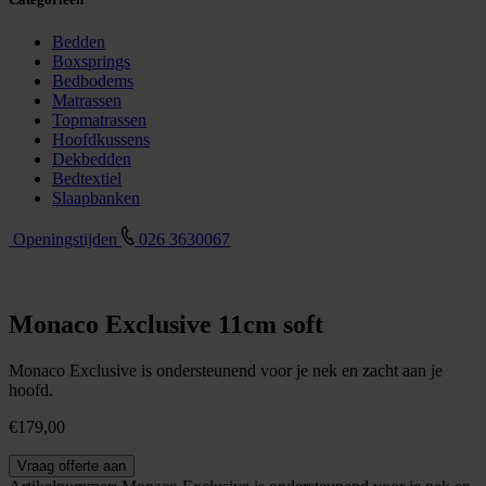
Bedden
Boxsprings
Bedbodems
Matrassen
Topmatrassen
Hoofdkussens
Dekbedden
Bedtextiel
Slaapbanken
Openingstijden
026 3630067
Monaco Exclusive 11cm soft
Monaco Exclusive is ondersteunend voor je nek en zacht aan je
hoofd.
€
179,00
Monaco
Vraag offerte aan
Exclusive