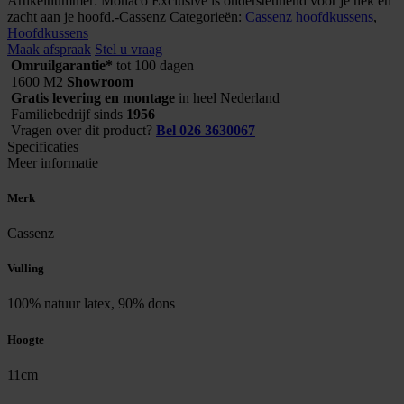
Artikelnummer:
Monaco Exclusive is ondersteunend voor je nek en
11cm
zacht aan je hoofd.-Cassenz
Categorieën:
Cassenz hoofdkussens
,
soft
Hoofdkussens
aantal
Maak afspraak
Stel u vraag
Omruilgarantie*
tot 100 dagen
1600 M2
Showroom
Gratis levering en montage
in heel Nederland
Familiebedrijf sinds
1956
Vragen over dit product?
Bel 026 3630067
Specificaties
Meer informatie
Merk
Cassenz
Vulling
100% natuur latex, 90% dons
Hoogte
11cm