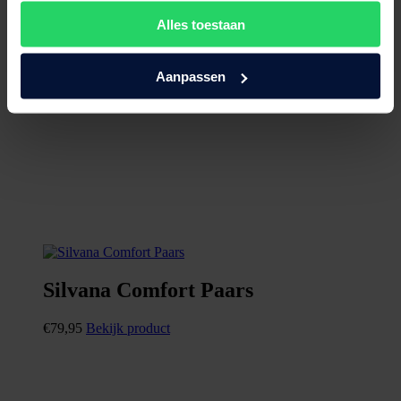
Alles toestaan
Aanpassen
Silvana Comfort Paars
€
79,95
Bekijk product