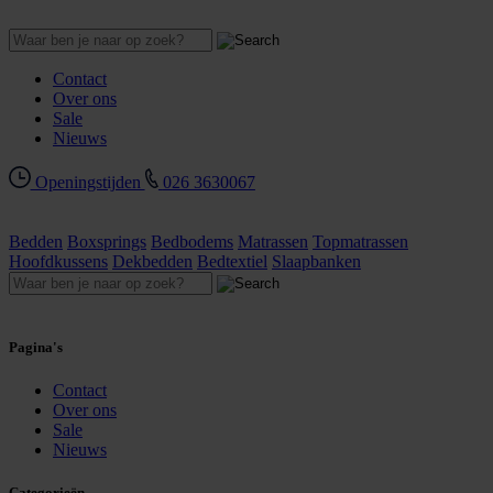
Contact
Over ons
Sale
Nieuws
Openingstijden
026 3630067
Bedden
Boxsprings
Bedbodems
Matrassen
Topmatrassen
Hoofdkussens
Dekbedden
Bedtextiel
Slaapbanken
Pagina's
Contact
Over ons
Sale
Nieuws
Categorieën